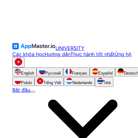
UNIVERSITY
Các khóa học
Hướng dẫn
Thực hành tốt nhất
Ủng hộ
English
Русский
Français
Español
Deutsc
Polski
Tiếng Việt
Nederlands
ไทย
Bắt đầu