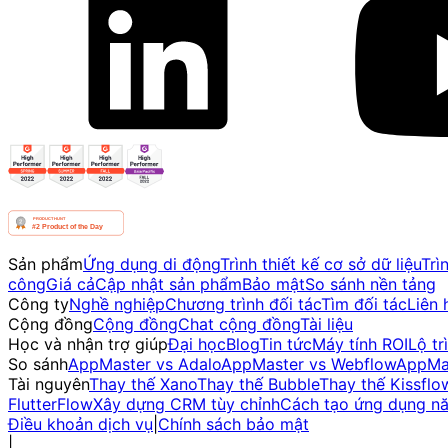
Sản phẩm
Ứng dụng di động
Trình thiết kế cơ sở dữ liệu
Trì
công
Giá cả
Cập nhật sản phẩm
Bảo mật
So sánh nền tảng
Công ty
Nghề nghiệp
Chương trình đối tác
Tìm đối tác
Liên 
Cộng đồng
Cộng đồng
Chat cộng đồng
Tài liệu
Học và nhận trợ giúp
Đại học
Blog
Tin tức
Máy tính ROI
Lộ tr
So sánh
AppMaster vs Adalo
AppMaster vs Webflow
AppMas
Tài nguyên
Thay thế Xano
Thay thế Bubble
Thay thế Kissflo
FlutterFlow
Xây dựng CRM tùy chỉnh
Cách tạo ứng dụng n
Điều khoản dịch vụ
|
Chính sách bảo mật
|