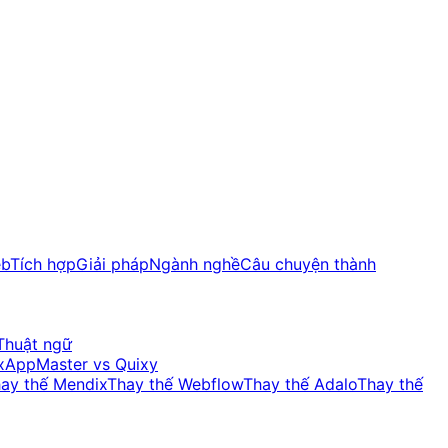
eb
Tích hợp
Giải pháp
Ngành nghề
Câu chuyện thành
Thuật ngữ
x
AppMaster vs Quixy
ay thế Mendix
Thay thế Webflow
Thay thế Adalo
Thay thế