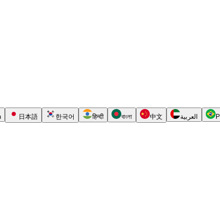
h
日本語
한국어
हिन्दी
বাংলা
中文
العربية
P