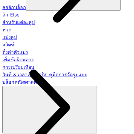
ลอจิกบล็อก
ถ้า-Else
สำหรับแต่ละลูป
ห่วง
แบ่งลูป
สวิตช์
ตั้งค่าตัวแปร
เพิ่มข้อผิดพลาด
การเปรียบเทียบ
วันที่ & เวลาเป็นสตริง: คู่มือการจัดรูปแบบ
บล็อกคณิตศาสตร์