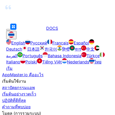
DOCS
English
Русский
Français
Español
Deutsch
日本語
한국어
हिन्दी
বাংলা
中文
العربية
Português
Bahasa Indonesia
Türkçe
Italiano
Polski
Tiếng Việt
Nederlands
ไทย
เริ่ม
AppMaster.io คืออะไร
เริ่มต้นใช้งาน
สถาปัตยกรรมแอพ
เริ่มต้นอย่างรวดเร็ว
ปฏิบัติที่ดีที่สุด
คำถามที่พบบ่อย
โมดูล (การรวมระบบ)