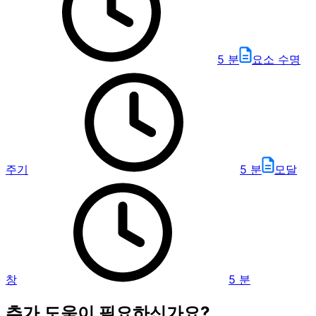
5
분
요소 수명
주기
5
분
모달
창
5
분
추가 도움이 필요하신가요?