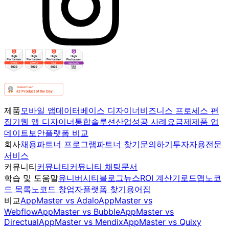
제품
모바일 앱
데이터베이스 디자이너
비즈니스 프로세스 편
집기
웹 앱 디자이너
통합
솔루션
산업
성공 사례
요금제
제품 업
데이트
보안
플랫폼 비교
회사
채용
파트너 프로그램
파트너 찾기
문의하기
투자자용
전문
서비스
커뮤니티
커뮤니티
커뮤니티 채팅
문서
학습 및 도움말
유니버시티
블로그
뉴스
ROI 계산기
로드맵
노코
드 목록
노코드 창업자
플랫폼 찾기
용어집
비교
AppMaster vs Adalo
AppMaster vs
Webflow
AppMaster vs Bubble
AppMaster vs
Directual
AppMaster vs Mendix
AppMaster vs Quixy