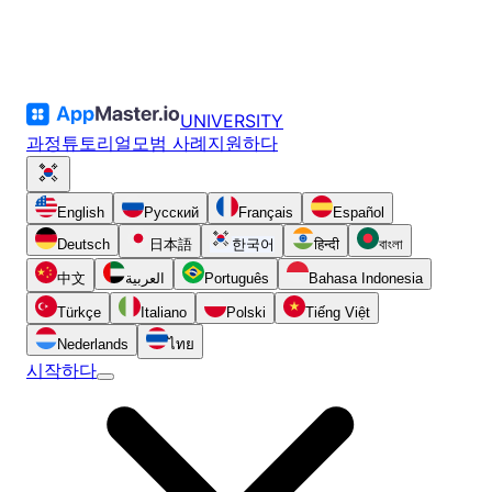
UNIVERSITY
과정
튜토리얼
모범 사례
지원하다
English
Русский
Français
Español
Deutsch
日本語
한국어
हिन्दी
বাংলা
中文
العربية
Português
Bahasa Indonesia
Türkçe
Italiano
Polski
Tiếng Việt
Nederlands
ไทย
시작하다