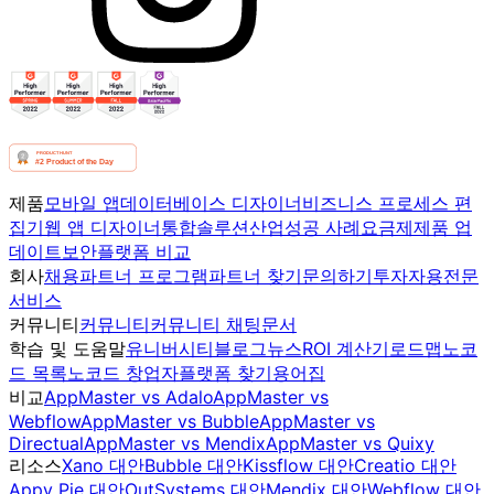
제품
모바일 앱
데이터베이스 디자이너
비즈니스 프로세스 편
집기
웹 앱 디자이너
통합
솔루션
산업
성공 사례
요금제
제품 업
데이트
보안
플랫폼 비교
회사
채용
파트너 프로그램
파트너 찾기
문의하기
투자자용
전문
서비스
커뮤니티
커뮤니티
커뮤니티 채팅
문서
학습 및 도움말
유니버시티
블로그
뉴스
ROI 계산기
로드맵
노코
드 목록
노코드 창업자
플랫폼 찾기
용어집
비교
AppMaster vs Adalo
AppMaster vs
Webflow
AppMaster vs Bubble
AppMaster vs
Directual
AppMaster vs Mendix
AppMaster vs Quixy
리소스
Xano 대안
Bubble 대안
Kissflow 대안
Creatio 대안
Appy Pie 대안
OutSystems 대안
Mendix 대안
Webflow 대안