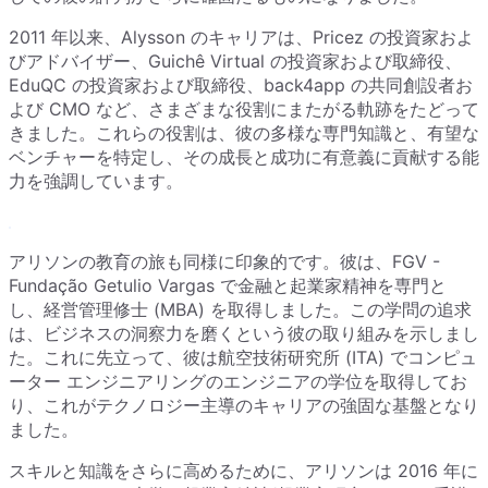
2011 年以来、Alysson のキャリアは、Pricez の投資家およ
びアドバイザー、Guichê Virtual の投資家および取締役、
EduQC の投資家および取締役、back4app の共同創設者お
よび CMO など、さまざまな役割にまたがる軌跡をたどって
きました。これらの役割は、彼の多様な専門知識と、有望な
ベンチャーを特定し、その成長と成功に有意義に貢献する能
力を強調しています。
アリソンの教育の旅も同様に印象的です。彼は、FGV -
Fundação Getulio Vargas で金融と起業家精神を専門と
し、経営管理修士 (MBA) を取得しました。この学問の追求
は、ビジネスの洞察力を磨くという彼の取り組みを示しまし
た。これに先立って、彼は航空技術研究所 (ITA) でコンピュ
ーター エンジニアリングのエンジニアの学位を取得してお
り、これがテクノロジー主導のキャリアの強固な基盤となり
ました。
スキルと知識をさらに高めるために、アリソンは 2016 年に