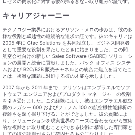
ロセスの簡素化に対する彼の揺るぎない取り組みの証です。
キャリアジャーニー
テクノロジー業界におけるアリソン・メロの歩みは、彼の多
様な役割と卓越性の継続的な追求の証です。彼のキャリアは
2005 年に Gtac Solutions を共同設立し、ビジネス開発者
として重要な役割を果たしたときに始まりました。この間、
航空会社向けの新しい Sales Software (SABRE) ソリューシ
ョンの展開と統合に貢献しました。バック オフィス システ
ムおよび B2C/B2B 販売チャネルとの統合に焦点を当てたこ
とは、複雑な課題に対処する彼の才能を示しました。
2007 年から 2011 年まで、アリソンはエンブラエルでソフ
トウェア エンジニアおよびプロダクト マネージャーの役​​割
を引き受けました。この経験により、彼はエンブラエル航空
機のレガシー 600 およびフェノム 100 の航空機性能解析の
複雑さを深く掘り下げることができました。彼の貢献によ
り、ソリューションを現実世界のニーズに合わせながら技術
的な複雑さに取り組むことができる技術に精通した専門家と
しての彼の評判がさらに確固たるものになりました。