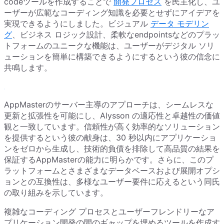
codeツールを作成することで
開発プロセス
を民主化し、ユ
ーザーが広範なコーディング知識を必要とせずにアイデアを
実現できるようにしました。ビジュアル
データ モデリン
グ
、ビジネス ロジック設計、柔軟なendpointsなどのプラッ
トフォームのユニークな機能は、ユーザーがデジタル ソリ
ューションを簡単に構築できるようにするという彼の信念に
共鳴します。
AppMasterのサーバー主導のアプローチは、シームレスな
更新と拡張性を可能にし、Alysson の適応性と卓越性の価値
観と一致しています。信頼性が高く効率的なソリューション
を提供するという彼の献身は、30 秒以内にアプリケーショ
ンをゼロから生成し、技術的負債を排除して高品質の結果を
保証するAppMasterの能力に明らかです。さらに、このプ
ラットフォームとさまざまなデータベースおよび展開オプシ
ョンとの互換性は、多様なユーザー要件に応えるという同氏
の取り組みを示しています。
複雑なコーディング プロセスとユーザーフレンドリーなア
プリケーション開発の間のギャップを埋めるツールを作成す