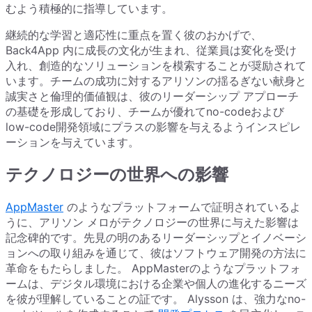
むよう積極的に指導しています。
継続的な学習と適応性に重点を置く彼のおかげで、
Back4App 内に成長の文化が生まれ、従業員は変化を受け
入れ、創造的なソリューションを模索することが奨励されて
います。チームの成功に対するアリソンの揺るぎない献身と
誠実さと倫理的価値観は、彼のリーダーシップ アプローチ
の基礎を形成しており、チームが優れてno-codeおよび
low-code開発領域にプラスの影響を与えるようインスピレ
ーションを与えています。
テクノロジーの世界への影響
AppMaster
のようなプラットフォームで証明されているよ
うに、アリソン メロがテクノロジーの世界に与えた影響は
記念碑的です。先見の明のあるリーダーシップとイノベーシ
ョンへの取り組みを通じて、彼はソフトウェア開発の方法に
革命をもたらしました。 AppMasterのようなプラットフォ
ームは、デジタル環境における企業や個人の進化するニーズ
を彼が理解していることの証です。 Alysson は、強力なno-