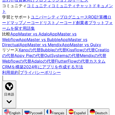
コミュニティ
コミュニティ
コミュニティチャット
ドキュメン
ト
学習とサポート
ユニバーシティ
ブログ
ニュース
ROI計算機
ロ
ードマップ
ノーコードリスト
ノーコード創業者
プラットフォ
ームを探す
用語集
比較
AppMaster vs Adalo
AppMaster vs
Webflow
AppMaster vs Bubble
AppMaster vs
Directual
AppMaster vs Mendix
AppMaster vs Quixy
リソース
Xanoの代替
Bubbleの代替
Kissflowの代替
Creatio
の代替
Appy Pieの代替
OutSystemsの代替
Mendixの代替
Webflowの代替
Adaloの代替
FlutterFlowの代替
カスタム
CRMを構築
2024年にアプリを作成する方法
利用規約
|
プライバシーポリシー
|
日本語
English
Русский
Français
Español
Deutsch