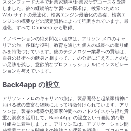
スタンフォード大学で起業家精神/起業家研究コースを受講
しました。彼の継続的な学習への探求は、検索のための
Web サイトの最適化、検索エンジン最適化の基礎、検索エ
ンジンの概要などの認定資格によって強調されています。最
適化、すべて Coursera から取得。
イノベーションの絶え間ない追求は、アリソン メロのキャ
リアの旅、多様な役割、教育を通じた個人の成長への取り組
みを特徴づけています。彼のテクノロジー業界への貢献は、
自身の技術への献身と相まって、この分野に消えることのな
い足跡を残し、意欲的なプロフェッショナルにインスピレー
ションを与えています。
Back4app の設立
アリソン・メロのキャリアの旅は、製品開発と起業家精神に
おける彼の豊富な経験によって特徴付けられています。アリ
ソンは、製品の構築や起業家仲間へのアドバイスから得た貴
重な洞察を活用して、Back4App の設立という画期的な取
り組みに着手しました。アリソン氏は、アプリケーション開
発業界における開発者の複雑さと課題を認識し、プロセスを