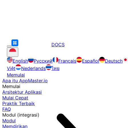
DOCS
English
Русский
Français
Español
Deutsch
Việt
Nederlands
ไทย
Memulai
Apa itu AppMaster.io
Memulai
Arsitektur Aplikasi
Mulai Cepat
Praktik Terbaik
FAQ
Modul (integrasi)
Modul
Memdirikan