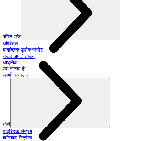
गणित खंड
ऑपरेटर्स
यादृच्छिक पूर्णांक/फ्लोट
राउंड अप / डाउन
आधुनिक
सम संख्या है
सरणी संचालन
डोरी
यादृच्छिक स्ट्रिंग
कॉनकैट स्ट्रिंग्स