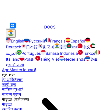
DOCS
English
Русский
Français
Español
Deutsch
日本語
한국어
हिन्दी
বাংলা
中文
العربية
Português
Bahasa Indonesia
Türkçe
Italiano
Polski
Tiếng Việt
Nederlands
ไทย
शुरू हो जाओ
AppMaster.io क्या है
शुरू करना
ऐप आर्किटेक्चर
जल्दी शुरू
सर्वोत्तम प्रथाएं
सामान्य प्रश्न
मॉड्यूल (एकीकरण)
मॉड्यूल
स्थापित करना