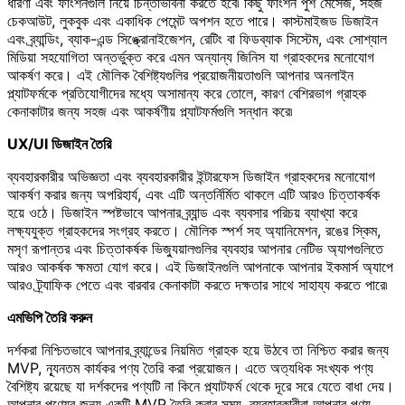
ধারণা এবং ফাংশনগুলি নিয়ে চিন্তাভাবনা করতে হবে৷ কিছু ফাংশন পুশ মেসেজ, সহজ
চেকআউট, লুকবুক এবং একাধিক পেমেন্ট অপশন হতে পারে। কাস্টমাইজড ডিজাইন
এবং ব্র্যান্ডিং, ব্যাক-এন্ড সিঙ্ক্রোনাইজেশন, রেটিং বা ফিডব্যাক সিস্টেম, এবং সোশ্যাল
মিডিয়া সহযোগিতা অন্তর্ভুক্ত করে এমন অন্যান্য জিনিস যা গ্রাহকদের মনোযোগ
আকর্ষণ করে। এই মৌলিক বৈশিষ্ট্যগুলির প্রয়োজনীয়তাগুলি আপনার অনলাইন
প্ল্যাটফর্মকে প্রতিযোগীদের মধ্যে অসামান্য করে তোলে, কারণ বেশিরভাগ গ্রাহক
কেনাকাটার জন্য সহজ এবং আকর্ষণীয় প্ল্যাটফর্মগুলি সন্ধান করে৷
UX/UI ডিজাইন তৈরি
ব্যবহারকারীর অভিজ্ঞতা এবং ব্যবহারকারীর ইন্টারফেস ডিজাইন গ্রাহকদের মনোযোগ
আকর্ষণ করার জন্য অপরিহার্য, এবং এটি অন্তর্নির্মিত থাকলে এটি আরও চিত্তাকর্ষক
হয়ে ওঠে। ডিজাইন স্পষ্টভাবে আপনার ব্র্যান্ড এবং ব্যবসার পরিচয় ব্যাখ্যা করে
লক্ষ্যযুক্ত গ্রাহকদের সংগ্রহ করতে। মৌলিক স্পর্শ সহ অ্যানিমেশন, রঙের স্কিম,
মসৃণ রূপান্তর এবং চিত্তাকর্ষক ভিজ্যুয়ালগুলির ব্যবহার আপনার নেটিভ অ্যাপগুলিতে
আরও আকর্ষক ক্ষমতা যোগ করে। এই ডিজাইনগুলি আপনাকে আপনার ইকমার্স অ্যাপে
আরও ট্র্যাফিক পেতে এবং বারবার কেনাকাটা করতে দক্ষতার সাথে সাহায্য করতে পারে৷
এমভিপি তৈরি করুন
দর্শকরা নিশ্চিতভাবে আপনার ব্র্যান্ডের নিয়মিত গ্রাহক হয়ে উঠবে তা নিশ্চিত করার জন্য
MVP, ন্যূনতম কার্যকর পণ্য তৈরি করা প্রয়োজন। এতে অত্যধিক সংখ্যক পণ্য
বৈশিষ্ট্য রয়েছে যা দর্শকদের পণ্যটি না কিনে প্ল্যাটফর্ম থেকে দূরে সরে যেতে বাধা দেয়।
আপনার পণ্যের জন্য একটি MVP তৈরি করার সময়, ব্যবহারকারীরা আপনার পণ্য