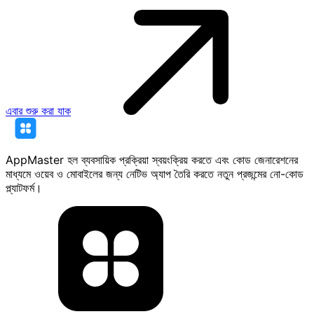
এবার শুরু করা যাক
AppMaster হল ব্যবসায়িক প্রক্রিয়া স্বয়ংক্রিয় করতে এবং কোড জেনারেশনের
মাধ্যমে ওয়েব ও মোবাইলের জন্য নেটিভ অ্যাপ তৈরি করতে নতুন প্রজন্মের নো-কোড
প্ল্যাটফর্ম।