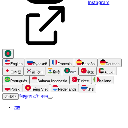
Instagram
English
Русский
Français
Español
Deutsch
日本語
한국어
हिन्दी
বাংলা
中文
العربية
Português
Bahasa Indonesia
Türkçe
Italiano
Polski
Tiếng Việt
Nederlands
ไทย
বিনামূল্যে চেষ্টা করুন
যোগাযোগ
হোম