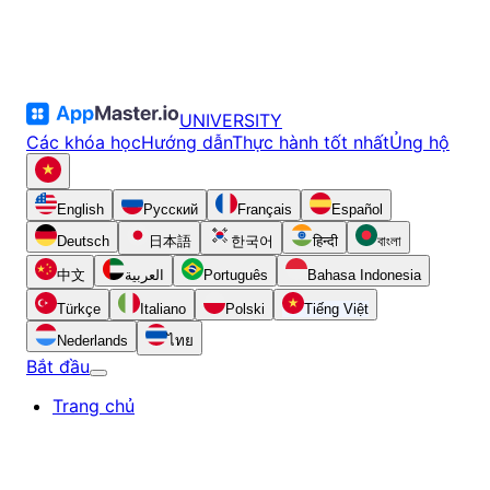
UNIVERSITY
Các khóa học
Hướng dẫn
Thực hành tốt nhất
Ủng hộ
English
Русский
Français
Español
Deutsch
日本語
한국어
हिन्दी
বাংলা
中文
العربية
Português
Bahasa Indonesia
Türkçe
Italiano
Polski
Tiếng Việt
Nederlands
ไทย
Bắt đầu
Trang chủ