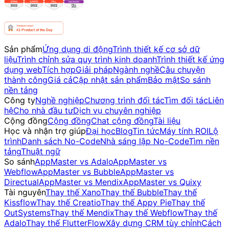
Sản phẩm
Ứng dụng di động
Trình thiết kế cơ sở dữ
liệu
Trình chỉnh sửa quy trình kinh doanh
Trình thiết kế ứng
dụng web
Tích hợp
Giải pháp
Ngành nghề
Câu chuyện
thành công
Giá cả
Cập nhật sản phẩm
Bảo mật
So sánh
nền tảng
Công ty
Nghề nghiệp
Chương trình đối tác
Tìm đối tác
Liên
hệ
Cho nhà đầu tư
Dịch vụ chuyên nghiệp
Cộng đồng
Cộng đồng
Chat cộng đồng
Tài liệu
Học và nhận trợ giúp
Đại học
Blog
Tin tức
Máy tính ROI
Lộ
trình
Danh sách No-Code
Nhà sáng lập No-Code
Tìm nền
tảng
Thuật ngữ
So sánh
AppMaster vs Adalo
AppMaster vs
Webflow
AppMaster vs Bubble
AppMaster vs
Directual
AppMaster vs Mendix
AppMaster vs Quixy
Tài nguyên
Thay thế Xano
Thay thế Bubble
Thay thế
Kissflow
Thay thế Creatio
Thay thế Appy Pie
Thay thế
OutSystems
Thay thế Mendix
Thay thế Webflow
Thay thế
Adalo
Thay thế FlutterFlow
Xây dựng CRM tùy chỉnh
Cách