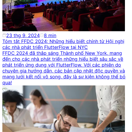
23 thg 9, 2024
8
min
Tóm tắt FFDC 2024: Những hiểu biết chính từ Hội nghị
các nhà phát triển FlutterFlow tại NYC
FFDC 2024 đã thắp sáng Thành phố New York, mang
đến cho các nhà phát triển những hiểu biết sâu sắc về
phát triển ứng dụng với FlutterFlow. Với các phiên do
chuyên gia hướng dẫn, các bản cập nhật độc quyền và
mạng lưới kết nối vô song, đây là sự kiện không thể bỏ
qua!