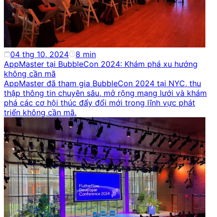
04 thg 10, 2024
8
min
AppMaster tại BubbleCon 2024: Khám phá xu hướng
không cần mã
AppMaster đã tham gia BubbleCon 2024 tại NYC, thu
thập thông tin chuyên sâu, mở rộng mạng lưới và khám
phá các cơ hội thúc đẩy đổi mới trong lĩnh vực phát
triển không cần mã.