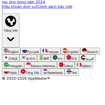
tạo ứng dụng năm 2024
Điều khoản dịch vụ
|
Chính sách bảo mật
|
Tiếng Việt
English
Русский
Français
Español
Deutsch
日本語
한국어
हिन्दी
বাংলা
中文
العربية
Português
Bahasa Indonesia
Türkçe
Italiano
Polski
Tiếng Việt
Nederlands
ไทย
© 2020-
2026
AppMaster®