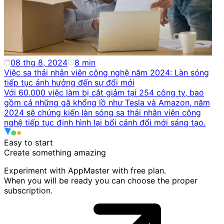
08 thg 8, 2024
8
min
Việc sa thải nhân viên công nghệ năm 2024: Làn sóng
tiếp tục ảnh hưởng đến sự đổi mới
Với 60.000 việc làm bị cắt giảm tại 254 công ty, bao
gồm cả những gã khổng lồ như Tesla và Amazon, năm
2024 sẽ chứng kiến làn sóng sa thải nhân viên công
nghệ tiếp tục định hình lại bối cảnh đổi mới sáng tạo.
Easy to start
Create something
amazing
Experiment with AppMaster with free plan.
When you will be ready you can choose the proper
subscription.