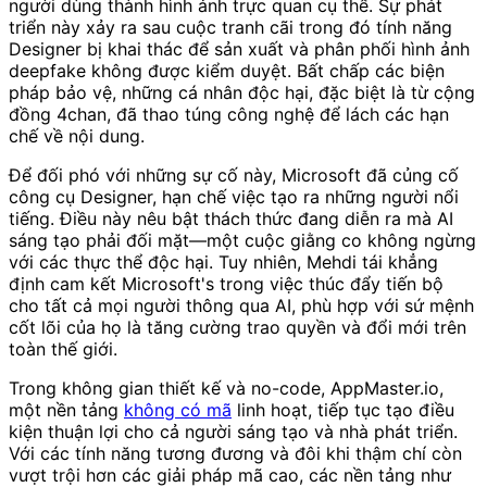
người dùng thành hình ảnh trực quan cụ thể. Sự phát
triển này xảy ra sau cuộc tranh cãi trong đó tính năng
Designer bị khai thác để sản xuất và phân phối hình ảnh
deepfake không được kiểm duyệt. Bất chấp các biện
pháp bảo vệ, những cá nhân độc hại, đặc biệt là từ cộng
đồng 4chan, đã thao túng công nghệ để lách các hạn
chế về nội dung.
Để đối phó với những sự cố này, Microsoft đã củng cố
công cụ Designer, hạn chế việc tạo ra những người nổi
tiếng. Điều này nêu bật thách thức đang diễn ra mà AI
sáng tạo phải đối mặt—một cuộc giằng co không ngừng
với các thực thể độc hại. Tuy nhiên, Mehdi tái khẳng
định cam kết Microsoft's trong việc thúc đẩy tiến bộ
cho tất cả mọi người thông qua AI, phù hợp với sứ mệnh
cốt lõi của họ là tăng cường trao quyền và đổi mới trên
toàn thế giới.
Trong không gian thiết kế và no-code, AppMaster.io,
một nền tảng
không có mã
linh hoạt, tiếp tục tạo điều
kiện thuận lợi cho cả người sáng tạo và nhà phát triển.
Với các tính năng tương đương và đôi khi thậm chí còn
vượt trội hơn các giải pháp mã cao, các nền tảng như