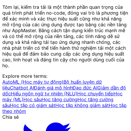
Tóm lại, kiểm tra tải là một thành phần quan trọng của
quá trình phát triển no-code, đóng vai trò là phương tiện
để xác minh và xác thực hiệu suất cũng như khả năng
mở rộng của các ứng dụng được tạo bằng các nền tảng
như AppMaster. Bằng cách tận dụng kiến ​​trúc mạnh mẽ
và có thể mở rộng của nền tảng, các tính năng dễ sử
dụng và khả năng tái tạo ứng dụng nhanh chóng, các
nhà phát triển có thể tiến hành thử nghiệm tải một cách
hiệu quả để đảm bảo cung cấp các ứng dụng hiệu suất
cao, linh hoạt và đáng tin cậy cho người dùng cuối của
họ.
Explore more terms
:
AutoML (Học máy tự động)
Bộ huấn luyện dữ
liệu
Chatbot AI
Đánh giá mô hình
Đạo đức AI
Giảm dần độ
dốc
Hiểu ngôn ngữ tự nhiên (NLU)
Học chuyển tiếp
Học
máy (ML)
Học sâu
Học tăng cường
Học tăng cường
sâu
Học tập có giám sát
Học tập không giám sát
Học tập
theo nhóm
Chia sẻ