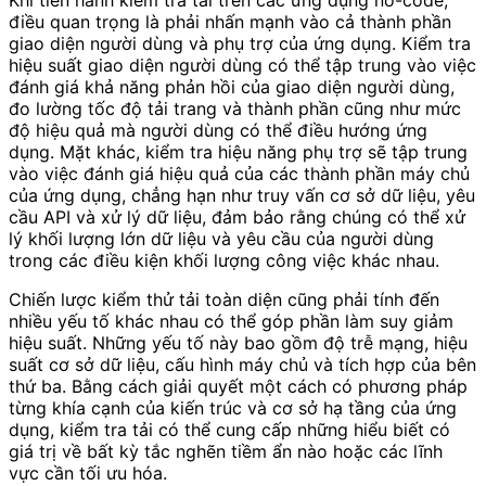
điều quan trọng là phải nhấn mạnh vào cả thành phần
giao diện người dùng và phụ trợ của ứng dụng. Kiểm tra
hiệu suất giao diện người dùng có thể tập trung vào việc
đánh giá khả năng phản hồi của giao diện người dùng,
đo lường tốc độ tải trang và thành phần cũng như mức
độ hiệu quả mà người dùng có thể điều hướng ứng
dụng. Mặt khác, kiểm tra hiệu năng phụ trợ sẽ tập trung
vào việc đánh giá hiệu quả của các thành phần máy chủ
của ứng dụng, chẳng hạn như truy vấn cơ sở dữ liệu, yêu
cầu API và xử lý dữ liệu, đảm bảo rằng chúng có thể xử
lý khối lượng lớn dữ liệu và yêu cầu của người dùng
trong các điều kiện khối lượng công việc khác nhau.
Chiến lược kiểm thử tải toàn diện cũng phải tính đến
nhiều yếu tố khác nhau có thể góp phần làm suy giảm
hiệu suất. Những yếu tố này bao gồm độ trễ mạng, hiệu
suất cơ sở dữ liệu, cấu hình máy chủ và tích hợp của bên
thứ ba. Bằng cách giải quyết một cách có phương pháp
từng khía cạnh của kiến ​​trúc và cơ sở hạ tầng của ứng
dụng, kiểm tra tải có thể cung cấp những hiểu biết có
giá trị về bất kỳ tắc nghẽn tiềm ẩn nào hoặc các lĩnh
vực cần tối ưu hóa.