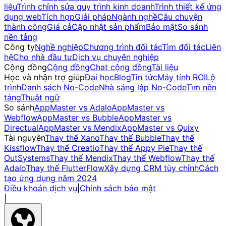
liệu
Trình chỉnh sửa quy trình kinh doanh
Trình thiết kế ứng
dụng web
Tích hợp
Giải pháp
Ngành nghề
Câu chuyện
thành công
Giá cả
Cập nhật sản phẩm
Bảo mật
So sánh
nền tảng
Công ty
Nghề nghiệp
Chương trình đối tác
Tìm đối tác
Liên
hệ
Cho nhà đầu tư
Dịch vụ chuyên nghiệp
Cộng đồng
Cộng đồng
Chat cộng đồng
Tài liệu
Học và nhận trợ giúp
Đại học
Blog
Tin tức
Máy tính ROI
Lộ
trình
Danh sách No-Code
Nhà sáng lập No-Code
Tìm nền
tảng
Thuật ngữ
So sánh
AppMaster vs Adalo
AppMaster vs
Webflow
AppMaster vs Bubble
AppMaster vs
Directual
AppMaster vs Mendix
AppMaster vs Quixy
Tài nguyên
Thay thế Xano
Thay thế Bubble
Thay thế
Kissflow
Thay thế Creatio
Thay thế Appy Pie
Thay thế
OutSystems
Thay thế Mendix
Thay thế Webflow
Thay thế
Adalo
Thay thế FlutterFlow
Xây dựng CRM tùy chỉnh
Cách
tạo ứng dụng năm 2024
Điều khoản dịch vụ
|
Chính sách bảo mật
|