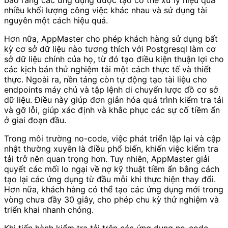
nhiều khối lượng công việc khác nhau và sử dụng tài
nguyên một cách hiệu quả.
Hơn nữa, AppMaster cho phép khách hàng sử dụng bất
kỳ cơ sở dữ liệu nào tương thích với Postgresql làm cơ
sở dữ liệu chính của họ, từ đó tạo điều kiện thuận lợi cho
các kịch bản thử nghiệm tải một cách thực tế và thiết
thực. Ngoài ra, nền tảng còn tự động tạo tài liệu cho
endpoints máy chủ và tập lệnh di chuyển lược đồ cơ sở
dữ liệu. Điều này giúp đơn giản hóa quá trình kiểm tra tải
và gỡ lỗi, giúp xác định và khắc phục các sự cố tiềm ẩn
ở giai đoạn đầu.
Trong môi trường no-code, việc phát triển lặp lại và cập
nhật thường xuyên là điều phổ biến, khiến việc kiểm tra
tải trở nên quan trọng hơn. Tuy nhiên, AppMaster giải
quyết các mối lo ngại về nợ kỹ thuật tiềm ẩn bằng cách
tạo lại các ứng dụng từ đầu mỗi khi thực hiện thay đổi.
Hơn nữa, khách hàng có thể tạo các ứng dụng mới trong
vòng chưa đầy 30 giây, cho phép chu kỳ thử nghiệm và
triển khai nhanh chóng.
Khi tiến hành kiểm tra tải trên các ứng dụng no-code,