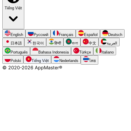
Tiếng Việt
English
Русский
Français
Español
Deutsch
日本語
한국어
हिन्दी
বাংলা
中文
العربية
Português
Bahasa Indonesia
Türkçe
Italiano
Polski
Tiếng Việt
Nederlands
ไทย
© 2020-
2026
AppMaster®