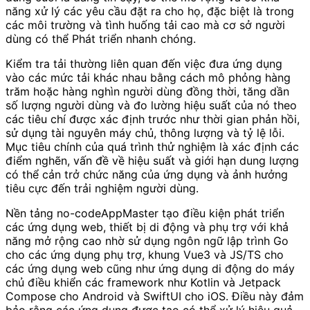
năng xử lý các yêu cầu đặt ra cho họ, đặc biệt là trong
các môi trường và tình huống tải cao mà cơ sở người
dùng có thể Phát triển nhanh chóng.
Kiểm tra tải thường liên quan đến việc đưa ứng dụng
vào các mức tải khác nhau bằng cách mô phỏng hàng
trăm hoặc hàng nghìn người dùng đồng thời, tăng dần
số lượng người dùng và đo lường hiệu suất của nó theo
các tiêu chí được xác định trước như thời gian phản hồi,
sử dụng tài nguyên máy chủ, thông lượng và tỷ lệ lỗi.
Mục tiêu chính của quá trình thử nghiệm là xác định các
điểm nghẽn, vấn đề về hiệu suất và giới hạn dung lượng
có thể cản trở chức năng của ứng dụng và ảnh hưởng
tiêu cực đến trải nghiệm người dùng.
Nền tảng no-codeAppMaster tạo điều kiện phát triển
các ứng dụng web, thiết bị di động và phụ trợ với khả
năng mở rộng cao nhờ sử dụng ngôn ngữ lập trình Go
cho các ứng dụng phụ trợ, khung Vue3 và JS/TS cho
các ứng dụng web cũng như ứng dụng di động do máy
chủ điều khiển các framework như Kotlin và Jetpack
Compose cho Android và SwiftUI cho iOS. Điều này đảm
bảo rằng các ứng dụng được tạo có thể xử lý hiệu quả