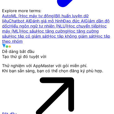
Explore more terms
:
AutoML (Học máy tự động)
Bộ huấn luyện dữ
liệu
Chatbot AI
Đánh giá mô hình
Đạo đức AI
Giảm dần độ
dốc
Hiểu ngôn ngữ tự nhiên (NLU)
Học chuyển tiếp
Học
máy (ML)
Học sâu
Học tăng cường
Học tăng cường
sâu
Học tập có giám sát
Học tập không giám sát
Học tập
theo nhóm
Dễ dàng bắt đầu
Tạo thứ gì đó
tuyệt vời
Thử nghiệm với AppMaster với gói miễn phí.
Khi bạn sẵn sàng, bạn có thể chọn đăng ký phù hợp.