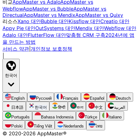
비교
AppMaster vs Adalo
AppMaster vs
Webflow
AppMaster vs Bubble
AppMaster vs
Directual
AppMaster vs Mendix
AppMaster vs Quixy
리소스
Xano 대안
Bubble 대안
Kissflow 대안
Creatio 대안
Appy Pie 대안
OutSystems 대안
Mendix 대안
Webflow 대안
Adalo 대안
FlutterFlow 대안
맞춤형 CRM 구축
2024년에 앱
을 만드는 방법
서비스 약관
|
개인정보 보호정책
|
한국어
English
Русский
Français
Español
Deutsch
日本語
한국어
हिन्दी
বাংলা
中文
العربية
Português
Bahasa Indonesia
Türkçe
Italiano
Polski
Tiếng Việt
Nederlands
ไทย
© 2020-
2026
AppMaster®