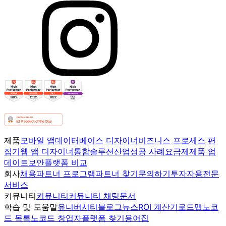
제품
모바일 앱
데이터베이스 디자이너
비즈니스 프로세스 편
집기
웹 앱 디자이너
통합
솔루션
산업
성공 사례
요금제
제품 업
데이트
보안
플랫폼 비교
회사
채용
파트너 프로그램
파트너 찾기
문의하기
투자자용
전문
서비스
커뮤니티
커뮤니티
커뮤니티 채팅
문서
학습 및 도움말
유니버시티
블로그
뉴스
ROI 계산기
로드맵
노코
드 목록
노코드 창업자
플랫폼 찾기
용어집