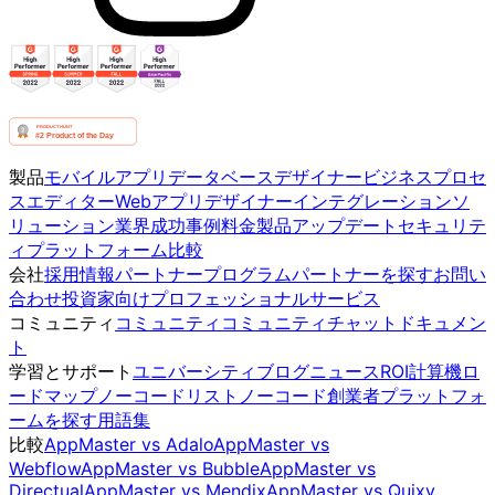
製品
モバイルアプリ
データベースデザイナー
ビジネスプロセ
スエディター
Webアプリデザイナー
インテグレーション
ソ
リューション
業界
成功事例
料金
製品アップデート
セキュリテ
ィ
プラットフォーム比較
会社
採用情報
パートナープログラム
パートナーを探す
お問い
合わせ
投資家向け
プロフェッショナルサービス
コミュニティ
コミュニティ
コミュニティチャット
ドキュメン
ト
学習とサポート
ユニバーシティ
ブログ
ニュース
ROI計算機
ロ
ードマップ
ノーコードリスト
ノーコード創業者
プラットフォ
ームを探す
用語集
比較
AppMaster vs Adalo
AppMaster vs
Webflow
AppMaster vs Bubble
AppMaster vs
Directual
AppMaster vs Mendix
AppMaster vs Quixy