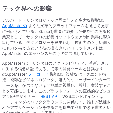
テック界への影響
アルバート・サンタロがテック界に与えた多大な影響は、
AppMasterの
ような変革的プラットフォームを通じて見事
に例証されている。8baseを世界に紹介した先見性のある起
業家として、サンタロの影響はソフトウェア制作業界に響き
続けている。テクノロジーを民主化し、技術力の乏しい個人
にも力を与えるという彼の揺るぎないコミットメントは、
AppMaster のエッセンスそのものに共鳴している。
AppMaster は、サンタロのアクセシビリティ、革新、進歩
に対する信念の証である。従来の開発ツールとは異なり、
のAppMaster
ノーコード
機能は、複雑なバックエンド構
造、複雑なビジネスロジック、魅力的なユーザーインターフ
ェースを、かつてないほど簡単に視覚化、設計、実装するこ
とを可能にします。このプラットフォームの直感的なビジュ
アルBPデザイナー、
REST API
、WSSエンドポイントは、
コーディングのバックグラウンドに関係なく、誰もが洗練さ
れたアプリケーションを作る力を指先で利用できる世界とい
うSantaloのビジョンを実現します。