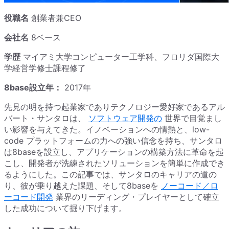
役職名
創業者兼CEO
会社名
8ベース
学歴
マイアミ大学コンピューター工学科、フロリダ国際大
学経営学修士課程修了
8base設立年：
2017年
先見の明を持つ起業家でありテクノロジー愛好家であるアル
バート・サンタロは、
ソフトウェア開発の
世界で目覚まし
い影響を与えてきた。イノベーションへの情熱と、low-
code プラットフォームの力への強い信念を持ち、サンタロ
は8baseを設立し、アプリケーションの構築方法に革命を起
こし、開発者が洗練されたソリューションを簡単に作成でき
るようにした。この記事では、サンタロのキャリアの道の
り、彼が乗り越えた課題、そして8baseを
ノーコード／ロ
ーコード開発
業界のリーディング・プレイヤーとして確立
した成功について掘り下げます。