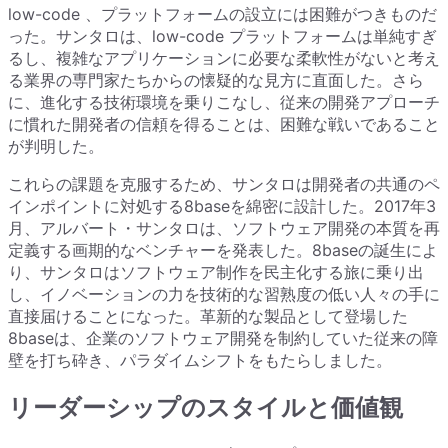
low-code 、プラットフォームの設立には困難がつきものだ
った。サンタロは、low-code プラットフォームは単純すぎ
るし、複雑なアプリケーションに必要な柔軟性がないと考え
る業界の専門家たちからの懐疑的な見方に直面した。さら
に、進化する技術環境を乗りこなし、従来の開発アプローチ
に慣れた開発者の信頼を得ることは、困難な戦いであること
が判明した。
これらの課題を克服するため、サンタロは開発者の共通のペ
インポイントに対処する8baseを綿密に設計した。2017年3
月、アルバート・サンタロは、ソフトウェア開発の本質を再
定義する画期的なベンチャーを発表した。8baseの誕生によ
り、サンタロはソフトウェア制作を民主化する旅に乗り出
し、イノベーションの力を技術的な習熟度の低い人々の手に
直接届けることになった。革新的な製品として登場した
8baseは、企業のソフトウェア開発を制約していた従来の障
壁を打ち砕き、パラダイムシフトをもたらしました。
リーダーシップのスタイルと価値観