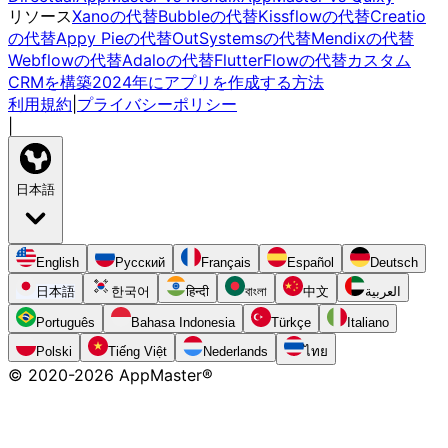
リソース
Xanoの代替
Bubbleの代替
Kissflowの代替
Creatio
の代替
Appy Pieの代替
OutSystemsの代替
Mendixの代替
Webflowの代替
Adaloの代替
FlutterFlowの代替
カスタム
CRMを構築
2024年にアプリを作成する方法
利用規約
|
プライバシーポリシー
|
日本語
English
Русский
Français
Español
Deutsch
日本語
한국어
हिन्दी
বাংলা
中文
العربية
Português
Bahasa Indonesia
Türkçe
Italiano
Polski
Tiếng Việt
Nederlands
ไทย
© 2020-
2026
AppMaster®