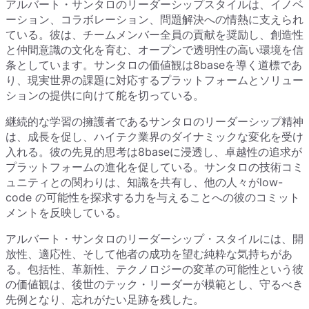
アルバート・サンタロのリーダーシップスタイルは、イノベ
ーション、コラボレーション、問題解決への情熱に支えられ
ている。彼は、チームメンバー全員の貢献を奨励し、創造性
と仲間意識の文化を育む、オープンで透明性の高い環境を信
条としています。サンタロの価値観は8baseを導く道標であ
り、現実世界の課題に対応するプラットフォームとソリュー
ションの提供に向けて舵を切っている。
継続的な学習の擁護者であるサンタロのリーダーシップ精神
は、成長を促し、ハイテク業界のダイナミックな変化を受け
入れる。彼の先見的思考は8baseに浸透し、卓越性の追求が
プラットフォームの進化を促している。サンタロの技術コミ
ュニティとの関わりは、知識を共有し、他の人々がlow-
code の可能性を探求する力を与えることへの彼のコミット
メントを反映している。
アルバート・サンタロのリーダーシップ・スタイルには、開
放性、適応性、そして他者の成功を望む純粋な気持ちがあ
る。包括性、革新性、テクノロジーの変革の可能性という彼
の価値観は、後世のテック・リーダーが模範とし、守るべき
先例となり、忘れがたい足跡を残した。