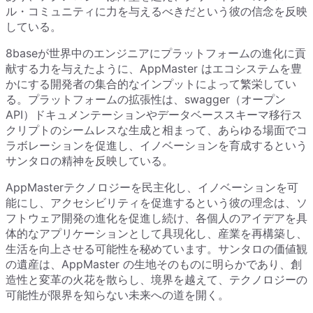
ル・コミュニティに力を与えるべきだという彼の信念を反映
している。
8baseが世界中のエンジニアにプラットフォームの進化に貢
献する力を与えたように、AppMaster はエコシステムを豊
かにする開発者の集合的なインプットによって繁栄してい
る。プラットフォームの拡張性は、swagger（オープン
API）ドキュメンテーションやデータベーススキーマ移行ス
クリプトのシームレスな生成と相まって、あらゆる場面でコ
ラボレーションを促進し、イノベーションを育成するという
サンタロの精神を反映している。
AppMasterテクノロジーを民主化し、イノベーションを可
能にし、アクセシビリティを促進するという彼の理念は、ソ
フトウェア開発の進化を促進し続け、各個人のアイデアを具
体的なアプリケーションとして具現化し、産業を再構築し、
生活を向上させる可能性を秘めています。サンタロの価値観
の遺産は、AppMaster の生地そのものに明らかであり、創
造性と変革の火花を散らし、境界を越えて、テクノロジーの
可能性が限界を知らない未来への道を開く。