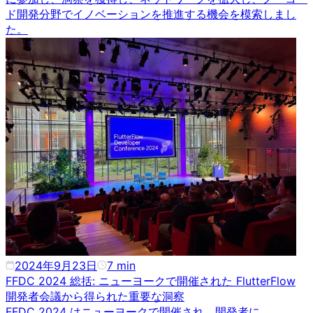
ド開発分野でイノベーションを推進する機会を模索しまし
た。
2024年9月23日
7
min
FFDC 2024 総括: ニューヨークで開催された FlutterFlow
開発者会議から得られた重要な洞察
FFDC 2024 はニューヨークで開催され、開発者に