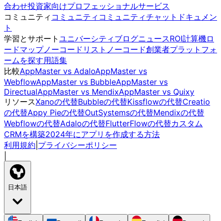
合わせ
投資家向け
プロフェッショナルサービス
コミュニティ
コミュニティ
コミュニティチャット
ドキュメン
ト
学習とサポート
ユニバーシティ
ブログ
ニュース
ROI計算機
ロ
ードマップ
ノーコードリスト
ノーコード創業者
プラットフォ
ームを探す
用語集
比較
AppMaster vs Adalo
AppMaster vs
Webflow
AppMaster vs Bubble
AppMaster vs
Directual
AppMaster vs Mendix
AppMaster vs Quixy
リソース
Xanoの代替
Bubbleの代替
Kissflowの代替
Creatio
の代替
Appy Pieの代替
OutSystemsの代替
Mendixの代替
Webflowの代替
Adaloの代替
FlutterFlowの代替
カスタム
CRMを構築
2024年にアプリを作成する方法
利用規約
|
プライバシーポリシー
|
日本語