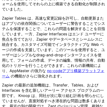
ォームを使用してそれらの上に構築できる自動化が制限され
ていました。
Zapier Tables は、高速な変更記録を許可し、自動更新また
はアプリの依存関係についてユーザーに警告することでシス
テムを保護することで、これらの問題を解決することを目指
しています。一方、Zapier Interfaces はエンド ユーザーに
焦点を当てており、Zapier やデータベースとシームレスに
統合する、カスタマイズ可能でインタラクティブな Web ペ
ージの作成を支援しています。このツールを使用すると、ユ
ーザーはシンプルなdrag-and-dropインターフェイスを使
用して、フォームの作成、データの編集、情報の共有、自動
化のトリガーを行うことができます。これらの新機能によ
り、AppMaster の強力な
no-codeアプリ構築プラットフォ
ーム
の機能がさらに強化されます。
Zapier の最新の追加機能は、Transfer、Tables、および
Interfaces を含む新しいアーリー アクセス プログラムの一
部です。 Knoop は、同社が次に取り組む計画を明らかにし
ていませんが、直接対処すべき潜在的な問題は数多くありま
す。最近の別の開発では、Zapt のバージョン管理、複雑な