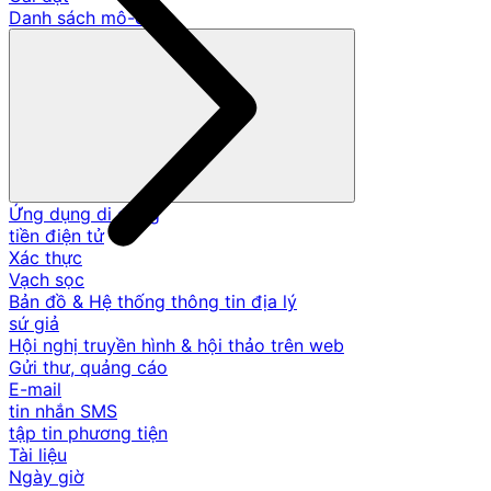
Danh sách mô-đun
Ứng dụng di động
tiền điện tử
Xác thực
Vạch sọc
Bản đồ & Hệ thống thông tin địa lý
sứ giả
Hội nghị truyền hình & hội thảo trên web
Gửi thư, quảng cáo
E-mail
tin nhắn SMS
tập tin phương tiện
Tài liệu
Ngày giờ