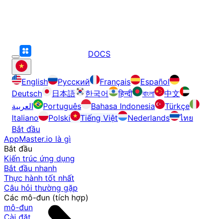
DOCS
English
Русский
Français
Español
Deutsch
日本語
한국어
हिन्दी
বাংলা
中文
العربية
Português
Bahasa Indonesia
Türkçe
Italiano
Polski
Tiếng Việt
Nederlands
ไทย
Bắt đầu
AppMaster.io là gì
Bắt đầu
Kiến trúc ứng dụng
Bắt đầu nhanh
Thực hành tốt nhất
Câu hỏi thường gặp
Các mô-đun (tích hợp)
mô-đun
Cài đặt