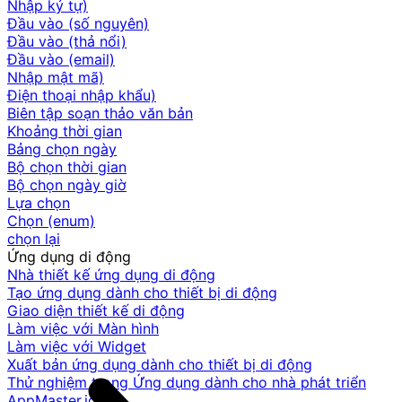
Nhập ký tự)
Đầu vào (số nguyên)
Đầu vào (thả nổi)
Đầu vào (email)
Nhập mật mã)
Điện thoại nhập khẩu)
Biên tập soạn thảo văn bản
Khoảng thời gian
Bảng chọn ngày
Bộ chọn thời gian
Bộ chọn ngày giờ
Lựa chọn
Chọn (enum)
chọn lại
Ứng dụng di động
Nhà thiết kế ứng dụng di động
Tạo ứng dụng dành cho thiết bị di động
Giao diện thiết kế di động
Làm việc với Màn hình
Làm việc với Widget
Xuất bản ứng dụng dành cho thiết bị di động
Thử nghiệm trong Ứng dụng dành cho nhà phát triển
AppMaster.io