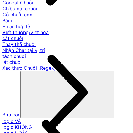
Concat Chuỗi
Chiều dài chuỗi
Có chuỗi con
Băm
Email hợp lệ
Viết thường/viết hoa
cắt chuỗi
Thay thế chuỗi
Nhận Char tại vị trí
tách chuỗi
lát chuỗi
Xác thực Chuỗi (Regex)
Boolean
logic VÀ
logic KHÔNG