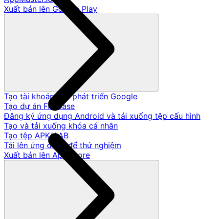
Xuất bản lên Google Play
Tạo tài khoản nhà phát triển Google
Tạo dự án Firebase
Đăng ký ứng dụng Android và tải xuống tệp cấu hình
Tạo và tải xuống khóa cá nhân
Tạo tệp APK/AAB
Tải lên ứng dụng để thử nghiệm
Xuất bản lên App Store