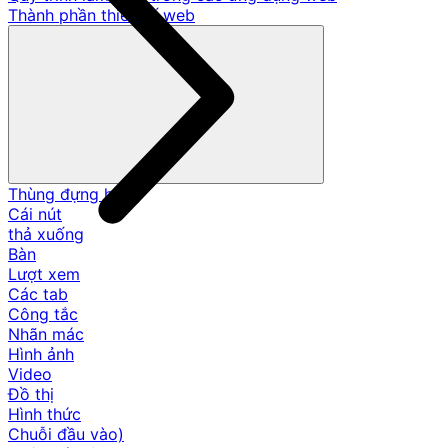
Thành phần thiết kế web
Thùng đựng hàng
Cái nút
thả xuống
Bàn
Lượt xem
Các tab
Công tắc
Nhãn mác
Hình ảnh
Video
Đồ thị
Hình thức
Chuỗi đầu vào)