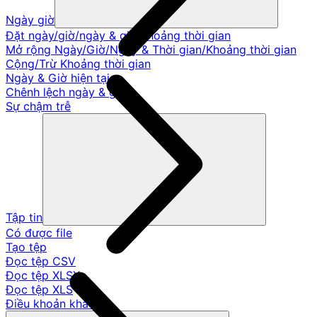
Ngày giờ
Đặt ngày/giờ/ngày & giờ/khoảng thời gian
Mở rộng Ngày/Giờ/Ngày & Thời gian/Khoảng thời gian
Cộng/Trừ Khoảng thời gian
Ngày & Giờ hiện tại
Chênh lệch ngày & giờ
Sự chậm trễ
Tập tin
Có được file
Tạo tệp
Đọc tệp CSV
Đọc tệp XLSX
Đọc tệp XLS
Điều khoản khác