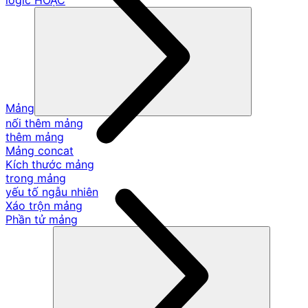
logic HOẶC
Mảng
nối thêm mảng
thêm mảng
Mảng concat
Kích thước mảng
trong mảng
yếu tố ngẫu nhiên
Xáo trộn mảng
Phần tử mảng