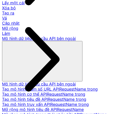
Lấy một cái
Xóa bỏ
Tạo ra
Vá
Cập nhật
Mở rộng
Làm
Mô hình dữ liệu yêu cầu API bên ngoài
Mô hình dữ liệu yêu cầu API bên ngoài
Tạo mô hình tham số URL APIRequestName trong
Tạo mô hình cơ thể APIRequestName trong
Tạo mô hình tiêu đề APIRequestName trong
Tạo mô hình truy vấn APIRequestName trong
Mở rộng mô hình tiêu đề APIRequestName