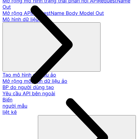
Mở rộng mô hình trạng thái phản hồi APIRequestName
Out
Mở rộng APIRequestName Body Model Out
Mô hình dữ liệu ảo
Tạo mô hình dữ liệu ảo
Mở rộng mô hình dữ liệu ảo
BP do người dùng tạo
Yêu cầu API bên ngoài
Biến
người mẫu
liệt kê