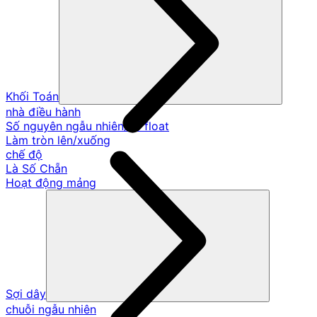
Khối Toán
nhà điều hành
Số nguyên ngẫu nhiên/số float
Làm tròn lên/xuống
chế độ
Là Số Chẵn
Hoạt động mảng
Sợi dây
chuỗi ngẫu nhiên