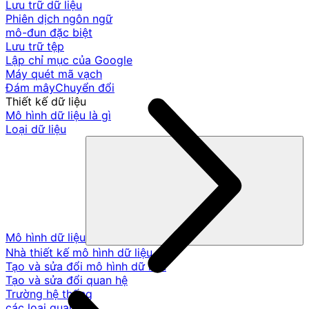
Lưu trữ dữ liệu
Phiên dịch ngôn ngữ
mô-đun đặc biệt
Lưu trữ tệp
Lập chỉ mục của Google
Máy quét mã vạch
Đám mâyChuyển đổi
Thiết kế dữ liệu
Mô hình dữ liệu là gì
Loại dữ liệu
Mô hình dữ liệu
Nhà thiết kế mô hình dữ liệu
Tạo và sửa đổi mô hình dữ liệu
Tạo và sửa đổi quan hệ
Trường hệ thống
các loại quan hệ