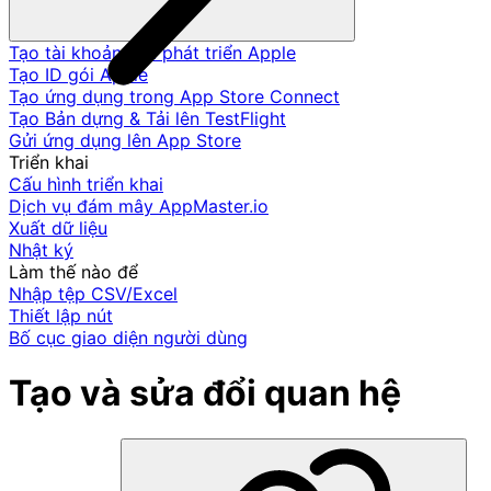
Tạo tài khoản nhà phát triển Apple
Tạo ID gói Apple
Tạo ứng dụng trong App Store Connect
Tạo Bản dựng & Tải lên TestFlight
Gửi ứng dụng lên App Store
Triển khai
Cấu hình triển khai
Dịch vụ đám mây AppMaster.io
Xuất dữ liệu
Nhật ký
Làm thế nào để
Nhập tệp CSV/Excel
Thiết lập nút
Bố cục giao diện người dùng
Tạo và sửa đổi quan hệ