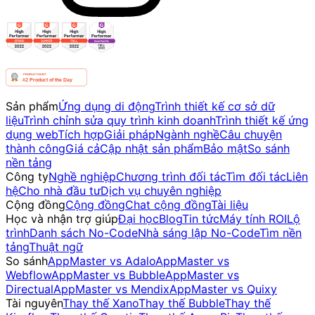
Sản phẩm
Ứng dụng di động
Trình thiết kế cơ sở dữ
liệu
Trình chỉnh sửa quy trình kinh doanh
Trình thiết kế ứng
dụng web
Tích hợp
Giải pháp
Ngành nghề
Câu chuyện
thành công
Giá cả
Cập nhật sản phẩm
Bảo mật
So sánh
nền tảng
Công ty
Nghề nghiệp
Chương trình đối tác
Tìm đối tác
Liên
hệ
Cho nhà đầu tư
Dịch vụ chuyên nghiệp
Cộng đồng
Cộng đồng
Chat cộng đồng
Tài liệu
Học và nhận trợ giúp
Đại học
Blog
Tin tức
Máy tính ROI
Lộ
trình
Danh sách No-Code
Nhà sáng lập No-Code
Tìm nền
tảng
Thuật ngữ
So sánh
AppMaster vs Adalo
AppMaster vs
Webflow
AppMaster vs Bubble
AppMaster vs
Directual
AppMaster vs Mendix
AppMaster vs Quixy
Tài nguyên
Thay thế Xano
Thay thế Bubble
Thay thế