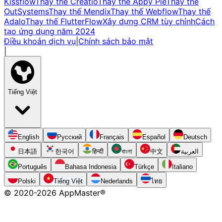
Kissflow
Thay thế Creatio
Thay thế Appy Pie
Thay thế
OutSystems
Thay thế Mendix
Thay thế Webflow
Thay thế
Adalo
Thay thế FlutterFlow
Xây dựng CRM tùy chỉnh
Cách
tạo ứng dụng năm 2024
Điều khoản dịch vụ
|
Chính sách bảo mật
|
Tiếng Việt
English
Русский
Français
Español
Deutsch
日本語
한국어
हिन्दी
বাংলা
中文
العربية
Português
Bahasa Indonesia
Türkçe
Italiano
Polski
Tiếng Việt
Nederlands
ไทย
© 2020-
2026
AppMaster®