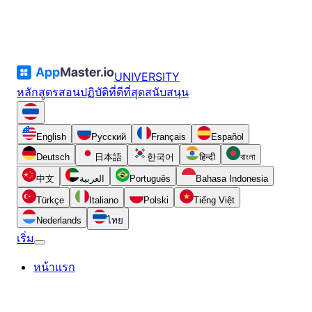
UNIVERSITY
หลักสูตร
สอน
ปฏิบัติที่ดีที่สุด
สนับสนุน
English
Русский
Français
Español
Deutsch
日本語
한국어
हिन्दी
বাংলা
中文
العربية
Português
Bahasa Indonesia
Türkçe
Italiano
Polski
Tiếng Việt
Nederlands
ไทย
เริ่ม
หน้าแรก