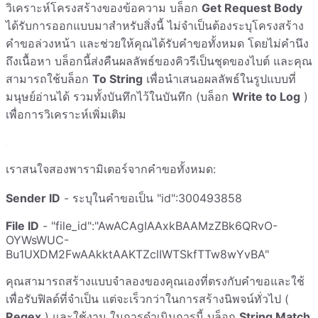
วิเคราะห์โครงสร้างของข้อความ บล็อก
Get Request Body
ได้รับการออกแบบมาสำหรับสิ่งนี้ ไม่จำเป็นต้องระบุโครงสร้าง
คำขอล่วงหน้า และช่วยให้คุณได้รับคำขอทั้งหมด โดยไม่คำนึง
ถึงเนื้อหา บล็อกนี้ส่งคืนผลลัพธ์ของคิวรีเป็นชุดของไบต์ และคุณ
สามารถใช้บล็อก
To String
เพื่อนำเสนอผลลัพธ์ในรูปแบบที่
มนุษย์อ่านได้ รวมทั้งบันทึกไว้ในบันทึก (บล็อก
Write to Log
)
เพื่อการวิเคราะห์เพิ่มเติม
เราสนใจสองพารามิเตอร์จากคำขอทั้งหมด:
Sender ID
- ระบุในคำขอเป็น "id":300493858
File ID
- "file_id":"AwACAgIAAxkBAAMzZBk6QRvO-
OYWsWUC-
Bu1UXDM2FwAAkktAAKTZclIWTSkfTTw8wYvBA"
คุณสามารถสร้างแบบจำลองของคุณเองที่ตรงกับคำขอและใช้
เพื่อรับฟิลด์ที่จำเป็น แต่จะเร็วกว่าในการสร้างนิพจน์ทั่วไป (
Regex
) และใช้งาน ในการดำเนินการนี้ บล็อก
String Match