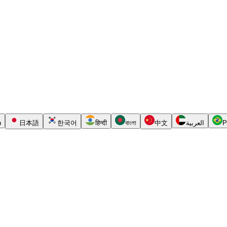
h
日本語
한국어
हिन्दी
বাংলা
中文
العربية
P