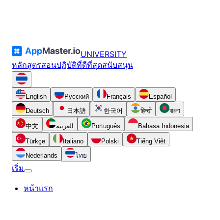
UNIVERSITY
หลักสูตร
สอน
ปฏิบัติที่ดีที่สุด
สนับสนุน
English
Русский
Français
Español
Deutsch
日本語
한국어
हिन्दी
বাংলা
中文
العربية
Português
Bahasa Indonesia
Türkçe
Italiano
Polski
Tiếng Việt
Nederlands
ไทย
เริ่ม
หน้าแรก