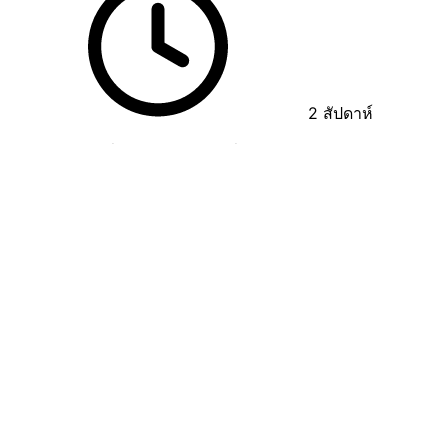
2
สัปดาห์
ไม่แน่ใจว่าจะเริ่มจากตรงไหน? เริ่มต้นด้วยคอร์สเร่งรัดสำหรับผู้
เริ่มต้นของเราและสำรวจ AppMaster ตั้งแต่ต้นจนจบ
เริ่มต้น