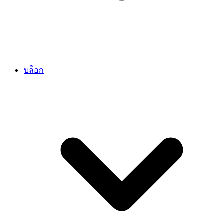
บล็อก