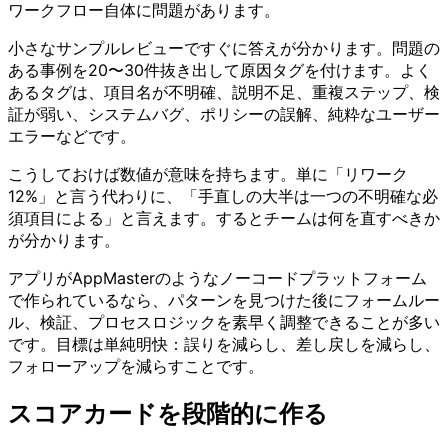
ワークフロー自体に問題があります。
小さなサンプルレビューですぐに答えが分かります。問題の
ある事例を20〜30件抜き出して原因タグを付けます。よく
あるタグは、項目名が不明確、説明不足、重複ステップ、検
証が弱い、システムバグ、ポリシーの誤解、純粋なユーザー
エラーなどです。
こうしておけば数値が意味を持ちます。単に「リワーク
12%」と言う代わりに、「手直しの大半は一つの不明確な必
須項目による」と言えます。するとチームは何を直すべきか
が分かります。
アプリがAppMasterのようなノーコードプラットフォーム
で作られているなら、パターンを見つけた後にフォームルー
ル、検証、プロセスロジックを素早く調整できることが多い
です。目標は単純明快：誤りを減らし、差し戻しを減らし、
フォローアップを減らすことです。
スコアカードを段階的に作る