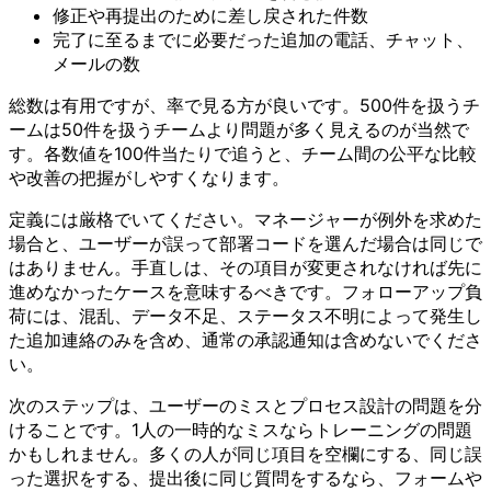
修正や再提出のために差し戻された件数
完了に至るまでに必要だった追加の電話、チャット、
メールの数
総数は有用ですが、率で見る方が良いです。500件を扱うチ
ームは50件を扱うチームより問題が多く見えるのが当然で
す。各数値を100件当たりで追うと、チーム間の公平な比較
や改善の把握がしやすくなります。
定義には厳格でいてください。マネージャーが例外を求めた
場合と、ユーザーが誤って部署コードを選んだ場合は同じで
はありません。手直しは、その項目が変更されなければ先に
進めなかったケースを意味するべきです。フォローアップ負
荷には、混乱、データ不足、ステータス不明によって発生し
た追加連絡のみを含め、通常の承認通知は含めないでくださ
い。
次のステップは、ユーザーのミスとプロセス設計の問題を分
けることです。1人の一時的なミスならトレーニングの問題
かもしれません。多くの人が同じ項目を空欄にする、同じ誤
った選択をする、提出後に同じ質問をするなら、フォームや