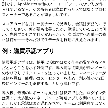
割です。AppMasterや他のノーコードツールでアプリが作
られているなら、その所有者は単に作った人ではなくプロセ
スオーナーであることが望ましいです。
スコアカードを月に一度チームで見直し、会議は実務的に行
ってください。何が最も改善したか、停滞していることは何
か、先月プロセスで何が変わったか、次に試すべき単一の修
正は何か――それだけで生データを行動に変えられます。
例：購買承認アプリ
購買承認アプリは、採用は活動ではなく仕事の質で測るべき
だということを示す好例です。導入前は従業員が長いメール
のやり取りでリクエストを送っていました。マネージャーが
金額を尋ね、経理がコストセンターを求め、別の誰かが2日
後にベンダー名を返信する、という流れです。
導入後、最初のレポートは見た目は良好でした。ログイン数
は高く、大多数のマネージャーが毎週アプリを開いていまし
た。しかし承認はまだ遅れがちで、チームは利用数ではなく