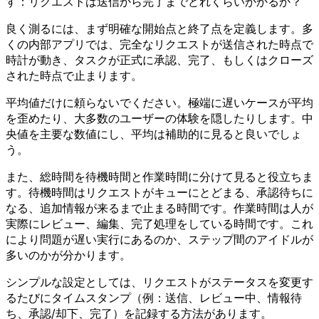
す：リクエストは送信から完了までどれくらいかかるか？
良く測るには、まず明確な開始点と終了点を定義します。多
くの内部アプリでは、完全なリクエストが送信された時点で
時計が動き、タスクが正式に承認、完了、もしくはクローズ
された時点で止まります。
平均値だけに頼らないでください。極端に遅いケースが平均
を歪めたり、大多数のユーザーの体験を隠したりします。中
央値を主要な数値にし、平均は補助的に見ると良いでしょ
う。
また、総時間を待機時間と作業時間に分けて見ると役立ちま
す。待機時間はリクエストがキューにとどまる、承認待ちに
なる、追加情報が来るまで止まる時間です。作業時間は人が
実際にレビュー、編集、完了処理をしている時間です。これ
により問題が遅い実行にあるのか、ステップ間のアイドルが
多いのかが分かります。
シンプルな設定としては、リクエストがステータスを変更す
るたびにタイムスタンプ（例：送信、レビュー中、情報待
ち、承認/却下、完了）を記録する方法があります。