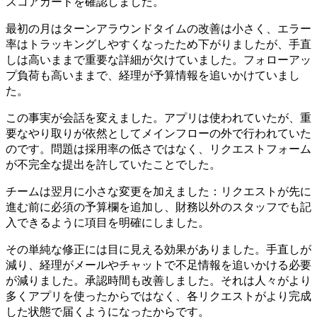
スコアカードを確認しました。
最初の月はターンアラウンドタイムの改善は小さく、エラー
率はトラッキングしやすくなったため下がりましたが、手直
しは高いままで重要な詳細が欠けていました。フォローアッ
プ負荷も高いままで、経理が予算情報を追いかけていまし
た。
この事実が会話を変えました。アプリは使われていたが、重
要なやり取りが依然としてメインフローの外で行われていた
のです。問題は採用率の低さではなく、リクエストフォーム
が不完全な提出を許していたことでした。
チームは翌月に小さな変更を加えました：リクエストが先に
進む前に必須の予算欄を追加し、財務以外のスタッフでも記
入できるように項目を明確にしました。
その単純な修正には目に見える効果がありました。手直しが
減り、経理がメールやチャットで不足情報を追いかける必要
が減りました。承認時間も改善しました。それは人々がより
多くアプリを使ったからではなく、各リクエストがより完成
した状態で届くようになったからです。