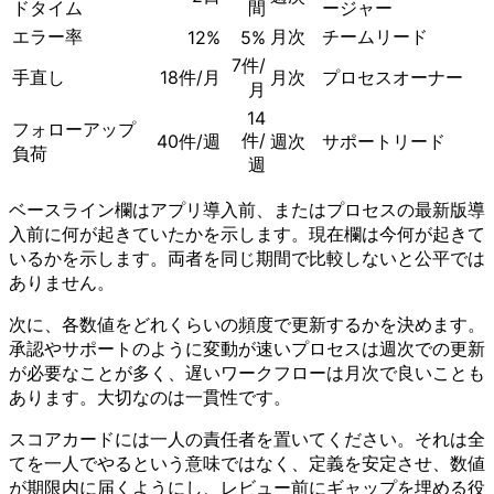
ドタイム
間
ージャー
エラー率
月次
チームリード
12%
5%
7件/
手直し
18件/月
月次
プロセスオーナー
月
14
フォローアップ
件/
40件/週
週次
サポートリード
負荷
週
ベースライン欄はアプリ導入前、またはプロセスの最新版導
入前に何が起きていたかを示します。現在欄は今何が起きて
いるかを示します。両者を同じ期間で比較しないと公平では
ありません。
次に、各数値をどれくらいの頻度で更新するかを決めます。
承認やサポートのように変動が速いプロセスは週次での更新
が必要なことが多く、遅いワークフローは月次で良いことも
あります。大切なのは一貫性です。
スコアカードには一人の責任者を置いてください。それは全
てを一人でやるという意味ではなく、定義を安定させ、数値
が期限内に届くようにし、レビュー前にギャップを埋める役