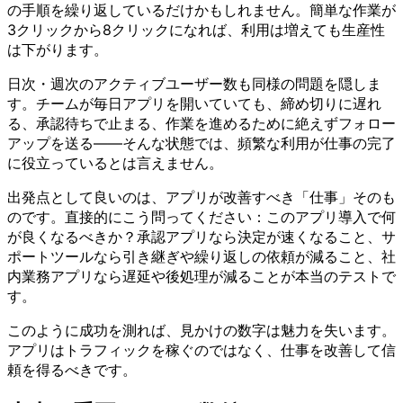
の手順を繰り返しているだけかもしれません。簡単な作業が
3クリックから8クリックになれば、利用は増えても生産性
は下がります。
日次・週次のアクティブユーザー数も同様の問題を隠しま
す。チームが毎日アプリを開いていても、締め切りに遅れ
る、承認待ちで止まる、作業を進めるために絶えずフォロー
アップを送る――そんな状態では、頻繁な利用が仕事の完了
に役立っているとは言えません。
出発点として良いのは、アプリが改善すべき「仕事」そのも
のです。直接的にこう問ってください：このアプリ導入で何
が良くなるべきか？承認アプリなら決定が速くなること、サ
ポートツールなら引き継ぎや繰り返しの依頼が減ること、社
内業務アプリなら遅延や後処理が減ることが本当のテストで
す。
このように成功を測れば、見かけの数字は魅力を失います。
アプリはトラフィックを稼ぐのではなく、仕事を改善して信
頼を得るべきです。