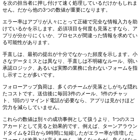
を次の担当者に押し付けて速く処理しているだけかもしれま
せん。だから他の3つの数値が重要になります。
エラー率はアプリが人々にとって正確で完全な情報入力を助
けているかを示します。必須項目を何度も見落とすなら、ア
プリが分かりにくいか、プロセスが間違った情報を求めてい
る可能性があります。
手直しは、最初の提出が十分でなかった頻度を示します。小
さなデータミスとは異なり、手直しは不明確なルール、弱い
承認ロジック、あるいは実際の業務に合わないフォームを指
し示すことが多いです。
フォローアップ負荷は、多くのチームが見落としがちな隠れ
たコストです。送信後に毎回3件のメール、1件のチャッ
ト、1回のリマインド電話が必要なら、アプリは見かけほど
労力を減らしていません。
これらの数値は別々の成功事例として扱うより、1つのスコ
アカードとして見ると効果的です。例えば、ターンアラウン
ドタイムを2日から9時間に短縮したがエラー率が倍増した
フォームは改善とは言えません。速くなったが、良くはなっ