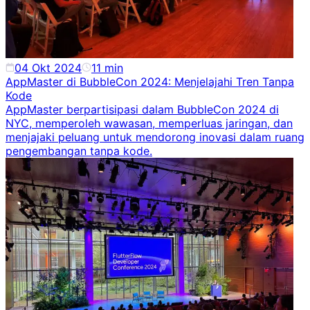
04 Okt 2024
11
min
AppMaster di BubbleCon 2024: Menjelajahi Tren Tanpa
Kode
AppMaster berpartisipasi dalam BubbleCon 2024 di
NYC, memperoleh wawasan, memperluas jaringan, dan
menjajaki peluang untuk mendorong inovasi dalam ruang
pengembangan tanpa kode.