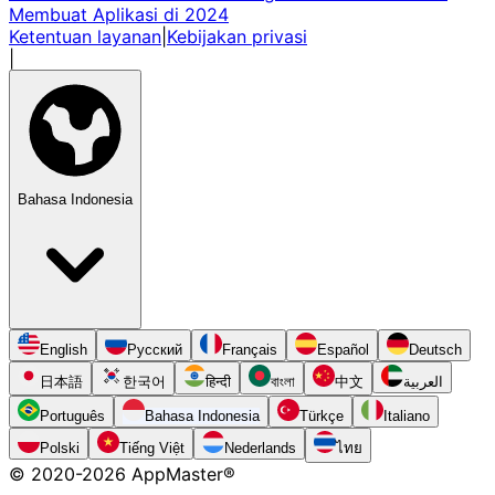
Membuat Aplikasi di 2024
Ketentuan layanan
|
Kebijakan privasi
|
Bahasa Indonesia
English
Русский
Français
Español
Deutsch
日本語
한국어
हिन्दी
বাংলা
中文
العربية
Português
Bahasa Indonesia
Türkçe
Italiano
Polski
Tiếng Việt
Nederlands
ไทย
© 2020-
2026
AppMaster®