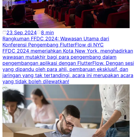
23 Sep 2024
8
min
Rangkuman FFDC 2024: Wawasan Utama dari
Konferensi Pengembang FlutterFlow di NYC
FFDC 2024 memeriahkan Kota New York, menghadirkan
wawasan mutakhir bagi para pengembang dalam
pengembangan aplikasi dengan FlutterFlow. Dengan sesi
yang dipandu oleh para ahli, pembaruan eksklusif, dan
jaringan yang tak tertandingi, acara ini merupakan acara
yang tidak boleh dilewatkan!