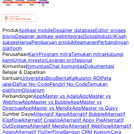
Produk
Aplikasi mobile
Desainer database
Editor proses
bisnis
Desainer aplikasi web
Integrasi
Solusi
Industri
Kisah
sukses
Harga
Pembaruan produk
Keamanan
Perbandingan
platform
Perusahaan
Karir
Program mitra
Temukan mitra
Hubungi
kami
Untuk investor
Layanan profesional
Komunitas
Komunitas
Chat komunitas
Dokumentasi
Belajar & Dapatkan
bantuan
Universitas
Blog
Berita
Kalkulator ROI
Peta
jalan
Daftar No-Code
Pendiri No-Code
Temukan
platform
Glosarium
Perbandingan
AppMaster vs Adalo
AppMaster vs
Webflow
AppMaster vs Bubble
AppMaster vs
Directual
AppMaster vs Mendix
AppMaster vs Quixy
Sumber Daya
Alternatif Xano
Alternatif Bubble
Alternatif
Kissflow
Alternatif Creatio
Alternatif Appy Pie
Alternatif
OutSystems
Alternatif Mendix
Alternatif Webflow
Alternatif
Adalo
Alternatif FlutterFlow
Bangun CRM Kustom
Cara