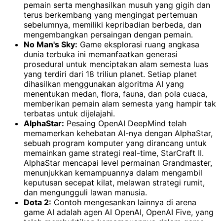
pemain serta menghasilkan musuh yang gigih dan
terus berkembang yang mengingat pertemuan
sebelumnya, memiliki kepribadian berbeda, dan
mengembangkan persaingan dengan pemain.
No Man's Sky:
Game eksplorasi ruang angkasa
dunia terbuka ini memanfaatkan generasi
prosedural untuk menciptakan alam semesta luas
yang terdiri dari 18 triliun planet. Setiap planet
dihasilkan menggunakan algoritma AI yang
menentukan medan, flora, fauna, dan pola cuaca,
memberikan pemain alam semesta yang hampir tak
terbatas untuk dijelajahi.
AlphaStar:
Pesaing OpenAI DeepMind telah
memamerkan kehebatan AI-nya dengan AlphaStar,
sebuah program komputer yang dirancang untuk
memainkan game strategi real-time, StarCraft II.
AlphaStar mencapai level permainan Grandmaster,
menunjukkan kemampuannya dalam mengambil
keputusan secepat kilat, melawan strategi rumit,
dan mengungguli lawan manusia.
Dota 2:
Contoh mengesankan lainnya di arena
game AI adalah agen AI OpenAI, OpenAI Five, yang