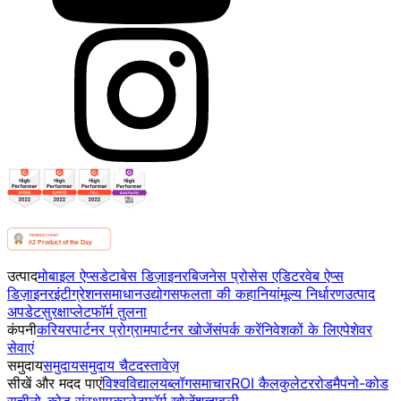
उत्पाद
मोबाइल ऐप्स
डेटाबेस डिज़ाइनर
बिजनेस प्रोसेस एडिटर
वेब ऐप्स
डिज़ाइनर
इंटीग्रेशन
समाधान
उद्योग
सफलता की कहानियां
मूल्य निर्धारण
उत्पाद
अपडेट
सुरक्षा
प्लेटफॉर्म तुलना
कंपनी
करियर
पार्टनर प्रोग्राम
पार्टनर खोजें
संपर्क करें
निवेशकों के लिए
पेशेवर
सेवाएं
समुदाय
समुदाय
समुदाय चैट
दस्तावेज़
सीखें और मदद पाएं
विश्वविद्यालय
ब्लॉग
समाचार
ROI कैलकुलेटर
रोडमैप
नो-कोड