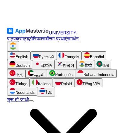
UNIVERSITY
पाठ्यक्रम
ट्यूटोरियल
सर्वोत्तम प्रथाएं
समर्थन
English
Русский
Français
Español
Deutsch
日本語
한국어
हिन्दी
বাংলা
中文
العربية
Português
Bahasa Indonesia
Türkçe
Italiano
Polski
Tiếng Việt
Nederlands
ไทย
शुरू हो जाओ