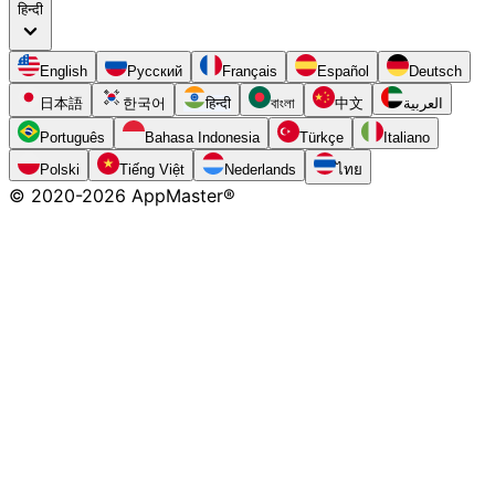
हिन्दी
English
Русский
Français
Español
Deutsch
日本語
한국어
हिन्दी
বাংলা
中文
العربية
Português
Bahasa Indonesia
Türkçe
Italiano
Polski
Tiếng Việt
Nederlands
ไทย
© 2020-
2026
AppMaster®