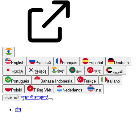
English
Русский
Français
Español
Deutsch
日本語
한국어
हिन्दी
বাংলা
中文
العربية
Português
Bahasa Indonesia
Türkçe
Italiano
Polski
Tiếng Việt
Nederlands
ไทย
मुफ्त में आज़माएं
संपर्क करें
होम