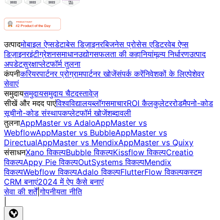
उत्पाद
मोबाइल ऐप्स
डेटाबेस डिज़ाइनर
बिजनेस प्रोसेस एडिटर
वेब ऐप्स
डिज़ाइनर
इंटीग्रेशन
समाधान
उद्योग
सफलता की कहानियां
मूल्य निर्धारण
उत्पाद
अपडेट
सुरक्षा
प्लेटफॉर्म तुलना
कंपनी
करियर
पार्टनर प्रोग्राम
पार्टनर खोजें
संपर्क करें
निवेशकों के लिए
पेशेवर
सेवाएं
समुदाय
समुदाय
समुदाय चैट
दस्तावेज़
सीखें और मदद पाएं
विश्वविद्यालय
ब्लॉग
समाचार
ROI कैलकुलेटर
रोडमैप
नो-कोड
सूची
नो-कोड संस्थापक
प्लेटफॉर्म खोजें
शब्दावली
तुलना
AppMaster vs Adalo
AppMaster vs
Webflow
AppMaster vs Bubble
AppMaster vs
Directual
AppMaster vs Mendix
AppMaster vs Quixy
संसाधन
Xano विकल्प
Bubble विकल्प
Kissflow विकल्प
Creatio
विकल्प
Appy Pie विकल्प
OutSystems विकल्प
Mendix
विकल्प
Webflow विकल्प
Adalo विकल्प
FlutterFlow विकल्प
कस्टम
CRM बनाएं
2024 में ऐप कैसे बनाएं
सेवा की शर्तें
|
गोपनीयता नीति
|