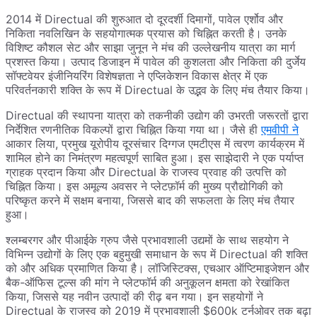
2014 में Directual की शुरुआत दो दूरदर्शी दिमागों, पावेल एर्शोव और
निकिता नवलिखिन के सहयोगात्मक प्रयास को चिह्नित करती है। उनके
विशिष्ट कौशल सेट और साझा जुनून ने मंच की उल्लेखनीय यात्रा का मार्ग
प्रशस्त किया। उत्पाद डिजाइन में पावेल की कुशलता और निकिता की दुर्जेय
सॉफ्टवेयर इंजीनियरिंग विशेषज्ञता ने एप्लिकेशन विकास क्षेत्र में एक
परिवर्तनकारी शक्ति के रूप में Directual के उद्भव के लिए मंच तैयार किया।
Directual की स्थापना यात्रा को तकनीकी उद्योग की उभरती जरूरतों द्वारा
निर्देशित रणनीतिक विकल्पों द्वारा चिह्नित किया गया था। जैसे ही
एमवीपी ने
आकार लिया, प्रमुख यूरोपीय दूरसंचार दिग्गज एमटीएस में त्वरण कार्यक्रम में
शामिल होने का निमंत्रण महत्वपूर्ण साबित हुआ। इस साझेदारी ने एक पर्याप्त
ग्राहक प्रदान किया और Directual के राजस्व प्रवाह की उत्पत्ति को
चिह्नित किया। इस अमूल्य अवसर ने प्लेटफ़ॉर्म की मुख्य प्रौद्योगिकी को
परिष्कृत करने में सक्षम बनाया, जिससे बाद की सफलता के लिए मंच तैयार
हुआ।
श्लम्बरगर और पीआईके ग्रुप जैसे प्रभावशाली उद्यमों के साथ सहयोग ने
विभिन्न उद्योगों के लिए एक बहुमुखी समाधान के रूप में Directual की शक्ति
को और अधिक प्रमाणित किया है। लॉजिस्टिक्स, एचआर ऑप्टिमाइजेशन और
बैक-ऑफिस टूल्स की मांग ने प्लेटफॉर्म की अनुकूलन क्षमता को रेखांकित
किया, जिससे यह नवीन उत्पादों की रीढ़ बन गया। इन सहयोगों ने
Directual के राजस्व को 2019 में प्रभावशाली $600k टर्नओवर तक बढ़ा