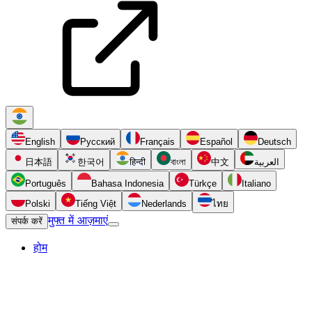
English
Русский
Français
Español
Deutsch
日本語
한국어
हिन्दी
বাংলা
中文
العربية
Português
Bahasa Indonesia
Türkçe
Italiano
Polski
Tiếng Việt
Nederlands
ไทย
मुफ्त में आज़माएं
संपर्क करें
होम