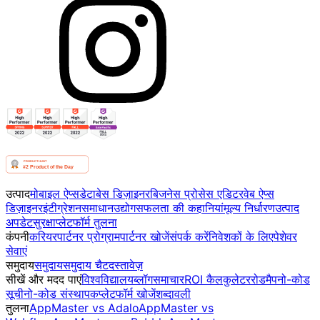
उत्पाद
मोबाइल ऐप्स
डेटाबेस डिज़ाइनर
बिजनेस प्रोसेस एडिटर
वेब ऐप्स
डिज़ाइनर
इंटीग्रेशन
समाधान
उद्योग
सफलता की कहानियां
मूल्य निर्धारण
उत्पाद
अपडेट
सुरक्षा
प्लेटफॉर्म तुलना
कंपनी
करियर
पार्टनर प्रोग्राम
पार्टनर खोजें
संपर्क करें
निवेशकों के लिए
पेशेवर
सेवाएं
समुदाय
समुदाय
समुदाय चैट
दस्तावेज़
सीखें और मदद पाएं
विश्वविद्यालय
ब्लॉग
समाचार
ROI कैलकुलेटर
रोडमैप
नो-कोड
सूची
नो-कोड संस्थापक
प्लेटफॉर्म खोजें
शब्दावली
तुलना
AppMaster vs Adalo
AppMaster vs