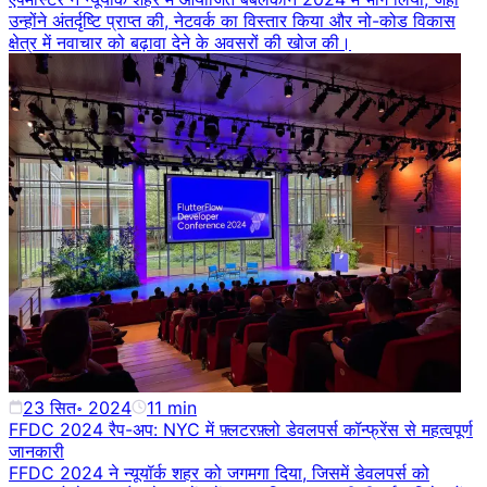
उन्होंने अंतर्दृष्टि प्राप्त की, नेटवर्क का विस्तार किया और नो-कोड विकास
क्षेत्र में नवाचार को बढ़ावा देने के अवसरों की खोज की।
23 सित॰ 2024
11
min
FFDC 2024 रैप-अप: NYC में फ़्लटरफ़्लो डेवलपर्स कॉन्फ्रेंस से महत्वपूर्ण
जानकारी
FFDC 2024 ने न्यूयॉर्क शहर को जगमगा दिया, जिसमें डेवलपर्स को