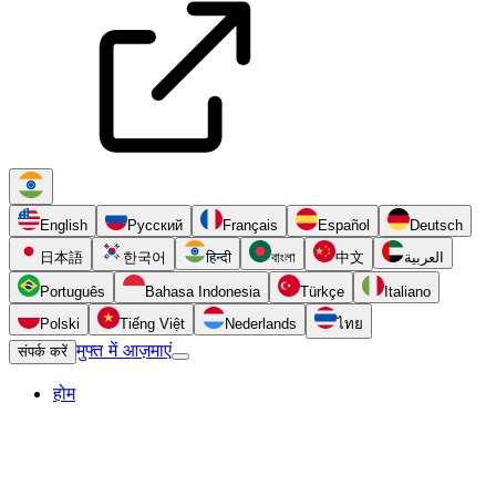
English
Русский
Français
Español
Deutsch
日本語
한국어
हिन्दी
বাংলা
中文
العربية
Português
Bahasa Indonesia
Türkçe
Italiano
Polski
Tiếng Việt
Nederlands
ไทย
मुफ्त में आज़माएं
संपर्क करें
होम