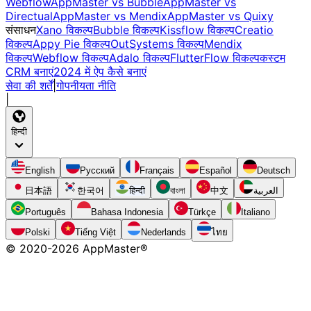
Webflow
AppMaster vs Bubble
AppMaster vs
Directual
AppMaster vs Mendix
AppMaster vs Quixy
संसाधन
Xano विकल्प
Bubble विकल्प
Kissflow विकल्प
Creatio
विकल्प
Appy Pie विकल्प
OutSystems विकल्प
Mendix
विकल्प
Webflow विकल्प
Adalo विकल्प
FlutterFlow विकल्प
कस्टम
CRM बनाएं
2024 में ऐप कैसे बनाएं
सेवा की शर्तें
|
गोपनीयता नीति
|
हिन्दी
English
Русский
Français
Español
Deutsch
日本語
한국어
हिन्दी
বাংলা
中文
العربية
Português
Bahasa Indonesia
Türkçe
Italiano
Polski
Tiếng Việt
Nederlands
ไทย
© 2020-
2026
AppMaster®