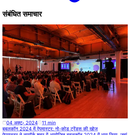
संबंधित समाचार
04 अक्टू॰ 2024
11
min
बबलकॉन 2024 में ऐपमास्टर: नो-कोड ट्रेंड्स की खोज
ऐपमास्टर ने न्यूयॉर्क शहर में आयोजित बबलकॉन 2024 में भाग लिया, जहां