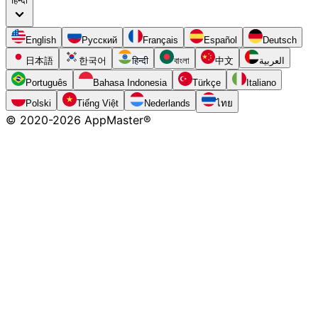
हिन्दी
English
Русский
Français
Español
Deutsch
日本語
한국어
हिन्दी
বাংলা
中文
العربية
Português
Bahasa Indonesia
Türkçe
Italiano
Polski
Tiếng Việt
Nederlands
ไทย
© 2020-
2026
AppMaster®