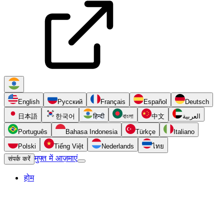
English
Русский
Français
Español
Deutsch
日本語
한국어
हिन्दी
বাংলা
中文
العربية
Português
Bahasa Indonesia
Türkçe
Italiano
Polski
Tiếng Việt
Nederlands
ไทย
मुफ्त में आज़माएं
संपर्क करें
होम