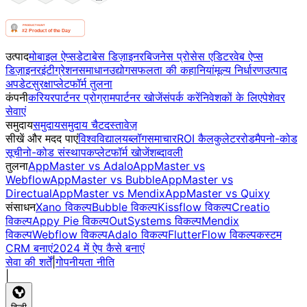
उत्पाद
मोबाइल ऐप्स
डेटाबेस डिज़ाइनर
बिजनेस प्रोसेस एडिटर
वेब ऐप्स
डिज़ाइनर
इंटीग्रेशन
समाधान
उद्योग
सफलता की कहानियां
मूल्य निर्धारण
उत्पाद
अपडेट
सुरक्षा
प्लेटफॉर्म तुलना
कंपनी
करियर
पार्टनर प्रोग्राम
पार्टनर खोजें
संपर्क करें
निवेशकों के लिए
पेशेवर
सेवाएं
समुदाय
समुदाय
समुदाय चैट
दस्तावेज़
सीखें और मदद पाएं
विश्वविद्यालय
ब्लॉग
समाचार
ROI कैलकुलेटर
रोडमैप
नो-कोड
सूची
नो-कोड संस्थापक
प्लेटफॉर्म खोजें
शब्दावली
तुलना
AppMaster vs Adalo
AppMaster vs
Webflow
AppMaster vs Bubble
AppMaster vs
Directual
AppMaster vs Mendix
AppMaster vs Quixy
संसाधन
Xano विकल्प
Bubble विकल्प
Kissflow विकल्प
Creatio
विकल्प
Appy Pie विकल्प
OutSystems विकल्प
Mendix
विकल्प
Webflow विकल्प
Adalo विकल्प
FlutterFlow विकल्प
कस्टम
CRM बनाएं
2024 में ऐप कैसे बनाएं
सेवा की शर्तें
|
गोपनीयता नीति
|