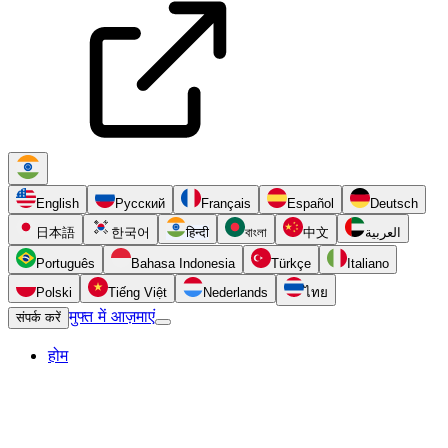
English
Русский
Français
Español
Deutsch
日本語
한국어
हिन्दी
বাংলা
中文
العربية
Português
Bahasa Indonesia
Türkçe
Italiano
Polski
Tiếng Việt
Nederlands
ไทย
मुफ्त में आज़माएं
संपर्क करें
होम