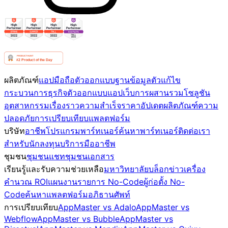
ผลิตภัณฑ์
แอปมือถือ
ตัวออกแบบฐานข้อมูล
ตัวแก้ไข
กระบวนการธุรกิจ
ตัวออกแบบแอปเว็บ
การผสานรวม
โซลูชัน
อุตสาหกรรม
เรื่องราวความสำเร็จ
ราคา
อัปเดตผลิตภัณฑ์
ความ
ปลอดภัย
การเปรียบเทียบแพลตฟอร์ม
บริษัท
อาชีพ
โปรแกรมพาร์ทเนอร์
ค้นหาพาร์ทเนอร์
ติดต่อเรา
สำหรับนักลงทุน
บริการมืออาชีพ
ชุมชน
ชุมชน
แชทชุมชน
เอกสาร
เรียนรู้และรับความช่วยเหลือ
มหาวิทยาลัย
บล็อก
ข่าว
เครื่อง
คำนวณ ROI
แผนงาน
รายการ No-Code
ผู้ก่อตั้ง No-
Code
ค้นหาแพลตฟอร์ม
อภิธานศัพท์
การเปรียบเทียบ
AppMaster vs Adalo
AppMaster vs
Webflow
AppMaster vs Bubble
AppMaster vs