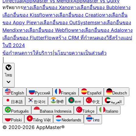
Directual
AppMaster vs Mendix
AppMaster vs Quixy
ทรัพยากร
ทางเลือกอื่นของ Xano
ทางเลือกอื่นของ Bubble
ทาง
เลือกอื่นของ Kissflow
ทางเลือกอื่นของ Creatio
ทางเลือกอื่น
ของ Appy Pie
ทางเลือกอื่นของ OutSystems
ทางเลือกอื่นของ
Mendix
ทางเลือกอื่นของ Webflow
ทางเลือกอื่นของ Adalo
ทาง
เลือกอื่นของ FlutterFlow
สร้าง CRM ที่กำหนดเอง
วิธีสร้างแอป
ในปี 2024
ข้อกำหนดการให้บริการ
|
นโยบายความเป็นส่วนตัว
|
ไทย
English
Русский
Français
Español
Deutsch
日本語
한국어
हिन्दी
বাংলা
中文
العربية
Português
Bahasa Indonesia
Türkçe
Italiano
Polski
Tiếng Việt
Nederlands
ไทย
© 2020-
2026
AppMaster®