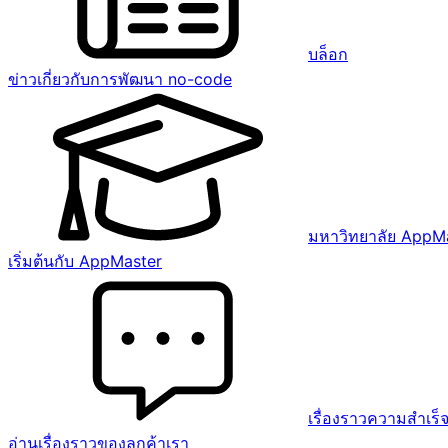
บล็อก
ข่าวเกี่ยวกับการพัฒนา no-code
มหาวิทยาลัย AppM
เริ่มต้นกับ AppMaster
เรื่องราวความสำเร็
อ่านเรื่องราวของลูกค้าเรา