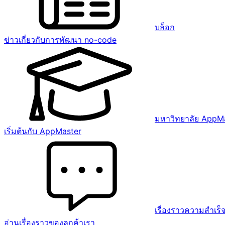
บล็อก
ข่าวเกี่ยวกับการพัฒนา no-code
มหาวิทยาลัย AppM
เริ่มต้นกับ AppMaster
เรื่องราวความสำเร็
อ่านเรื่องราวของลูกค้าเรา