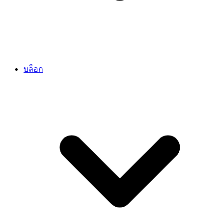
บล็อก