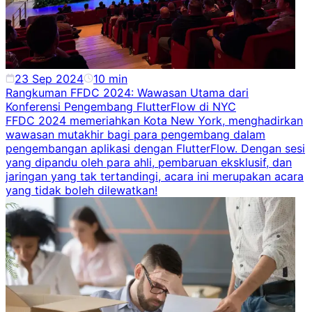
23 Sep 2024
10
min
Rangkuman FFDC 2024: Wawasan Utama dari
Konferensi Pengembang FlutterFlow di NYC
FFDC 2024 memeriahkan Kota New York, menghadirkan
wawasan mutakhir bagi para pengembang dalam
pengembangan aplikasi dengan FlutterFlow. Dengan sesi
yang dipandu oleh para ahli, pembaruan eksklusif, dan
jaringan yang tak tertandingi, acara ini merupakan acara
yang tidak boleh dilewatkan!