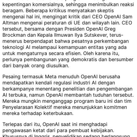
kepentingan komersialnya, sehingga menimbulkan reaksi
beragam. Beberapa kritikus menyatakan skeptis
mengenai hal ini, mengingat kritik dari CEO OpenAI Sam
Altman mengenai peraturan di UE dan wilayah lain. CEO
tersebut, bersama dengan Presiden OpenAI Greg
Brockman dan Kepala Ilmuwan Ilya Sutskever, terus-
menerus berpendapat bahwa pesatnya perkembangan
teknologi AI melampaui kemampuan entitas yang ada
untuk mengaturnya secara efisien. Oleh karena itu,
perlunya pembangunan yang demokratis dan bersumber
dari banyak orang diusulkan.
Pesaing termasuk Meta menuduh OpenAI berusaha
mendapatkan kendali regulasi industri AI dengan
berkampanye menentang penelitian dan pengembangan
AI terbuka, namun OpenAI membantah tuduhan tersebut.
Mereka mungkin menganggap program baru ini dan tim
Penyelarasan Kolektif mereka menunjukkan komitmen
mereka terhadap keterbukaan.
Terlepas dari itu, OpenAI saat ini menghadapi
pengawasan ketat dari para pembuat kebijakan.
Khususnya di Inggris, penyelidikan sedang berlangsung