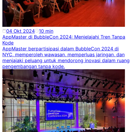
04 Okt 2024
10
min
AppMaster di BubbleCon 2024: Menjelajahi Tren Tanpa
Kode
AppMaster berpartisipasi dalam BubbleCon 2024 di
NYC, memperoleh wawasan, memperluas jaringan, dan
menjajaki peluang untuk mendorong inovasi dalam ruang
pengembangan tanpa kode.