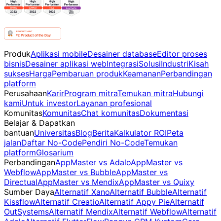
Produk
Aplikasi mobile
Desainer database
Editor proses
bisnis
Desainer aplikasi web
Integrasi
Solusi
Industri
Kisah
sukses
Harga
Pembaruan produk
Keamanan
Perbandingan
platform
Perusahaan
Karir
Program mitra
Temukan mitra
Hubungi
kami
Untuk investor
Layanan profesional
Komunitas
Komunitas
Chat komunitas
Dokumentasi
Belajar & Dapatkan
bantuan
Universitas
Blog
Berita
Kalkulator ROI
Peta
jalan
Daftar No-Code
Pendiri No-Code
Temukan
platform
Glosarium
Perbandingan
AppMaster vs Adalo
AppMaster vs
Webflow
AppMaster vs Bubble
AppMaster vs
Directual
AppMaster vs Mendix
AppMaster vs Quixy
Sumber Daya
Alternatif Xano
Alternatif Bubble
Alternatif
Kissflow
Alternatif Creatio
Alternatif Appy Pie
Alternatif
OutSystems
Alternatif Mendix
Alternatif Webflow
Alternatif