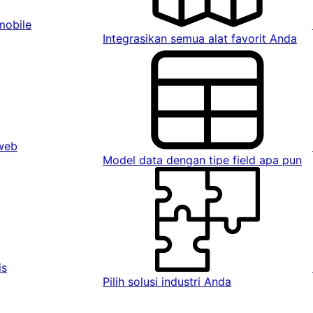
mobile
Integrasikan semua alat favorit Anda
 web
Model data dengan tipe field apa pun
is
Pilih solusi industri Anda