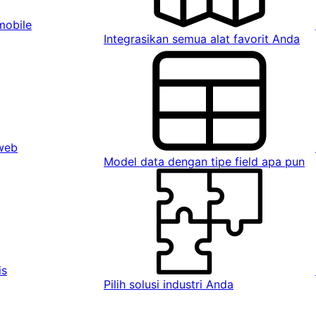
mobile
Integrasikan semua alat favorit Anda
 web
Model data dengan tipe field apa pun
is
Pilih solusi industri Anda