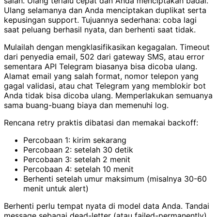
salah. Ulang terlalu cepat dan Anda menciptakan badai.
Ulang selamanya dan Anda menciptakan duplikat serta
kepusingan support. Tujuannya sederhana: coba lagi
saat peluang berhasil nyata, dan berhenti saat tidak.
Mulailah dengan mengklasifikasikan kegagalan. Timeout
dari penyedia email, 502 dari gateway SMS, atau error
sementara API Telegram biasanya bisa dicoba ulang.
Alamat email yang salah format, nomor telepon yang
gagal validasi, atau chat Telegram yang memblokir bot
Anda tidak bisa dicoba ulang. Memperlakukan semuanya
sama buang-buang biaya dan memenuhi log.
Rencana retry praktis dibatasi dan memakai backoff:
Percobaan 1: kirim sekarang
Percobaan 2: setelah 30 detik
Percobaan 3: setelah 2 menit
Percobaan 4: setelah 10 menit
Berhenti setelah umur maksimum (misalnya 30-60
menit untuk alert)
Berhenti perlu tempat nyata di model data Anda. Tandai
message sebagai dead-letter (atau failed-permanently)