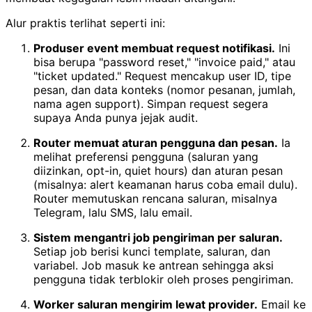
Alur praktis terlihat seperti ini:
Produser event membuat request notifikasi.
Ini
bisa berupa "password reset," "invoice paid," atau
"ticket updated." Request mencakup user ID, tipe
pesan, dan data konteks (nomor pesanan, jumlah,
nama agen support). Simpan request segera
supaya Anda punya jejak audit.
Router memuat aturan pengguna dan pesan.
Ia
melihat preferensi pengguna (saluran yang
diizinkan, opt-in, quiet hours) dan aturan pesan
(misalnya: alert keamanan harus coba email dulu).
Router memutuskan rencana saluran, misalnya
Telegram, lalu SMS, lalu email.
Sistem mengantri job pengiriman per saluran.
Setiap job berisi kunci template, saluran, dan
variabel. Job masuk ke antrean sehingga aksi
pengguna tidak terblokir oleh proses pengiriman.
Worker saluran mengirim lewat provider.
Email ke