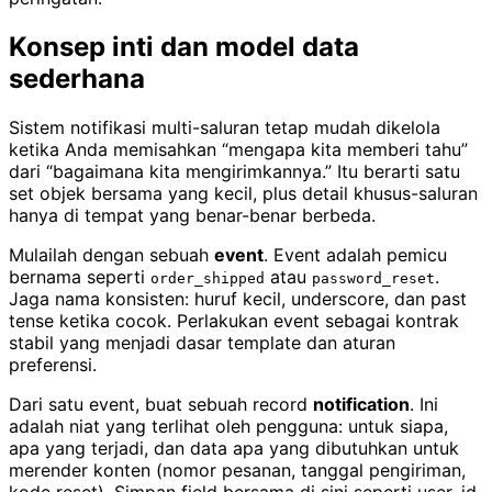
Konsep inti dan model data
sederhana
Sistem notifikasi multi-saluran tetap mudah dikelola
ketika Anda memisahkan “mengapa kita memberi tahu”
dari “bagaimana kita mengirimkannya.” Itu berarti satu
set objek bersama yang kecil, plus detail khusus-saluran
hanya di tempat yang benar-benar berbeda.
Mulailah dengan sebuah
event
. Event adalah pemicu
bernama seperti
atau
.
order_shipped
password_reset
Jaga nama konsisten: huruf kecil, underscore, dan past
tense ketika cocok. Perlakukan event sebagai kontrak
stabil yang menjadi dasar template dan aturan
preferensi.
Dari satu event, buat sebuah record
notification
. Ini
adalah niat yang terlihat oleh pengguna: untuk siapa,
apa yang terjadi, dan data apa yang dibutuhkan untuk
merender konten (nomor pesanan, tanggal pengiriman,
kode reset). Simpan field bersama di sini seperti user_id,