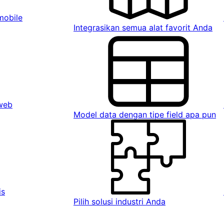
mobile
Integrasikan semua alat favorit Anda
 web
Model data dengan tipe field apa pun
is
Pilih solusi industri Anda