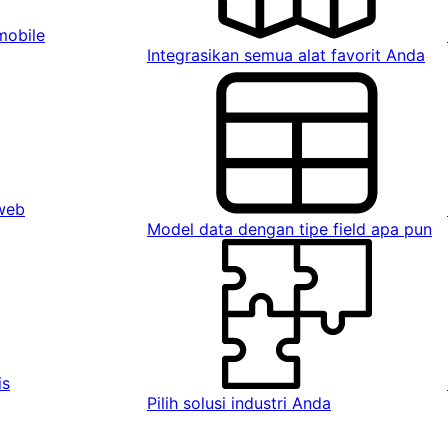
mobile
Integrasikan semua alat favorit Anda
 web
Model data dengan tipe field apa pun
is
Pilih solusi industri Anda