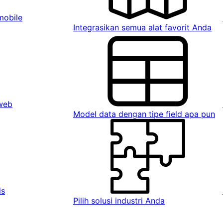
mobile
Integrasikan semua alat favorit Anda
 web
Model data dengan tipe field apa pun
is
Pilih solusi industri Anda