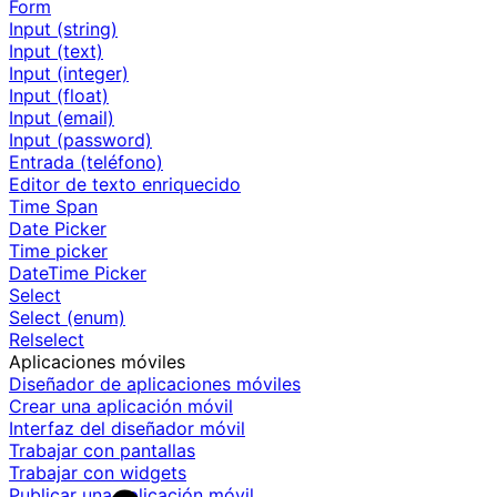
Form
Input (string)
Input (text)
Input (integer)
Input (float)
Input (email)
Input (password)
Entrada (teléfono)
Editor de texto enriquecido
Time Span
Date Picker
Time picker
DateTime Picker
Select
Select (enum)
Relselect
Aplicaciones móviles
Diseñador de aplicaciones móviles
Crear una aplicación móvil
Interfaz del diseñador móvil
Trabajar con pantallas
Trabajar con widgets
Publicar una aplicación móvil