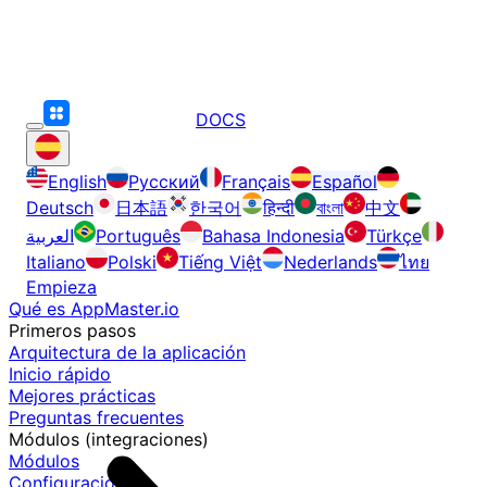
DOCS
English
Русский
Français
Español
Deutsch
日本語
한국어
हिन्दी
বাংলা
中文
العربية
Português
Bahasa Indonesia
Türkçe
Italiano
Polski
Tiếng Việt
Nederlands
ไทย
Empieza
Qué es AppMaster.io
Primeros pasos
Arquitectura de la aplicación
Inicio rápido
Mejores prácticas
Preguntas frecuentes
Módulos (integraciones)
Módulos
Configuración