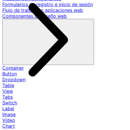
Formularios de registro e inicio de sesión
Flujo de trabajo en aplicaciones web
Componentes de diseño web
Container
Button
Dropdown
Table
View
Tabs
Switch
Label
Image
Vídeo
Chart