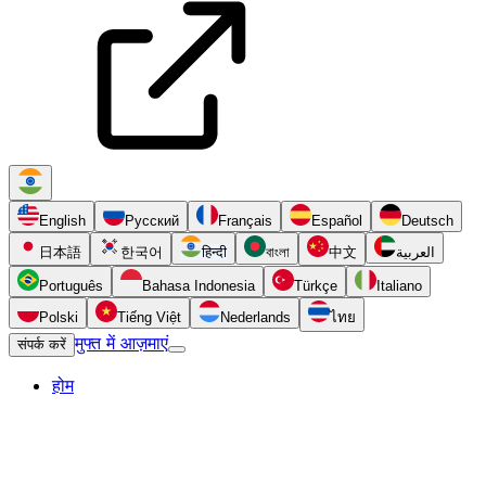
English
Русский
Français
Español
Deutsch
日本語
한국어
हिन्दी
বাংলা
中文
العربية
Português
Bahasa Indonesia
Türkçe
Italiano
Polski
Tiếng Việt
Nederlands
ไทย
मुफ्त में आज़माएं
संपर्क करें
होम