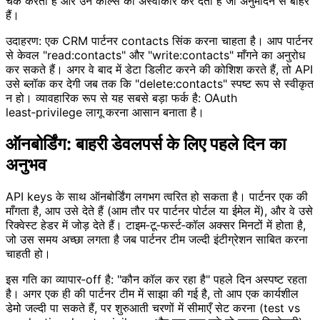
चेक करती है और उन कॉल्स को अस्वीकार कर देती है जो अनुमोदन से बाहर
हैं।
उदाहरण: एक CRM पार्टनर contacts सिंक करना चाहता है। आप पार्टनर
से केवल "read:contacts" और "write:contacts" माँगने का अनुरोध
कर सकते हैं। अगर वे बाद में डेटा डिलीट करने की कोशिश करते हैं, तो API
उसे ब्लॉक कर देगी जब तक कि "delete:contacts" स्पष्ट रूप से स्वीकृत
न हो। व्यावहारिक रूप से यह सबसे बड़ा फर्क है: OAuth
least‑privilege लागू करना आसान बनाता है।
ऑनबोर्डिंग: बाहरी डेवलपर्स के लिए पहले दिन का
अनुभव
API keys के साथ ऑनबोर्डिंग लगभग त्वरित हो सकता है। पार्टनर एक की
माँगता है, आप उसे देते हैं (आम तौर पर पार्टनर पोर्टल या ईमेल में), और वे उसे
रिक्वेस्ट हेडर में जोड़ देते हैं। टाइम‑टू‑फर्स्ट‑कॉल अक्सर मिनटों में होता है,
जो उस समय अच्छा लगता है जब पार्टनर टीम जल्दी इंटीग्रेशन साबित करना
चाहती हो।
इस गति का व्यापार‑off है: "कौन कॉल कर रहा है" पहले दिन अस्पष्ट रहता
है। अगर एक ही की पार्टनर टीम में साझा की गई है, तो आप एक कार्यशील
डेमो जल्दी पा सकते हैं, पर शुरुआती चरणों में सीमाएँ सेट करना (test vs