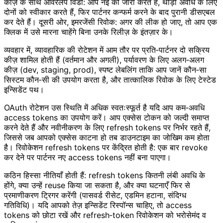
कीज़ के साथ ओवरलैप विंडो: आप नई की जारी करते हैं, थोड़ी अवधि के लिए
दोनों को स्वीकार करते हैं, फिर पार्टनर कन्फर्म करने के बाद पुरानी डीसएबल
कर देते हैं। दूसरी ओर, इमरजेंसी रिवोक: अगर की लीक हो जाए, तो आप एक
क्लिक में उसे मारना चाहेंगे बिना उनके रिलीज़ के इंतज़ार के।
व्यवहार में, व्यावहारिक की रोटेशन में आम तौर पर प्रति‑पार्टनर दो सक्रिय
कीज़ शामिल होती हैं (वर्तमान और अगली), पर्यावरण के लिए अलग‑अलग
कीज़ (dev, staging, prod), स्पष्ट लेबलिंग ताकि आप जानें कौन‑सा
सिस्टम कौन‑सी की उपयोग करता है, और तात्कालिक रिवोक के लिए टेस्टेड
इन्सिडेंट पथ।
OAuth रोटेशन उस स्थिति में अधिक स्वतःस्फूर्त है यदि आप कम‑अवधि
access tokens का उपयोग करें। आप एक्सेस टोकन को जल्दी समाप्त
करने देते हैं और नवीनीकरण के लिए refresh tokens पर निर्भर रहते हैं,
जिससे जब आपको एक्सेस काटना हो तब डाउनटाइम का जोखिम कम होता
है। रिवोकेशन refresh tokens पर केंद्रित होती है: एक बार revoke
कर देने पर पार्टनर नए access tokens नहीं बना पाएगा।
कठिन हिस्सा नीतियाँ होती हैं: refresh tokens कितनी लंबी अवधि के
होंगे, क्या उन्हें reuse किया जा सकता है, और क्या घटनाएँ फिर से
प्रमाणीकरण ट्रिगर करेंगी (पासवर्ड रीसेट, एडमिन हटाना, संदिग्ध
गतिविधि)। यदि आपको तेज़ इन्सिडेंट रिस्पॉन्स चाहिए, तो access
tokens को छोटा रखें और refresh‑token रिवोकेशन को भरोसेमंद व