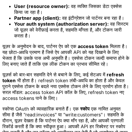
User (resource owner):
वह व्यक्ति जिसका डेटा एक्सेस
किया जा रहा है।
Partner app (client):
वह इंटीग्रेशन जो पार्टनर बना रहा है।
Your auth system (authorization server):
वह सिस्टम
जो यूज़र को वेरीफ़ाई करता है, सहमति माँगता है, और टोकन जारी
करता है।
यूज़र के अनुमोदन के बाद, पार्टनर ऐप को एक
access token
मिलता है।
यह छोटा‑अवधि प्रमाण है जिसे ऐप आपकी API को यह दिखाने के लिए
भेजता है कि उसके पास अभी अनुमति है। एक्सेस टोकन जल्दी समाप्त होने के
लिए बनाए जाते हैं ताकि एक लीक टोकन का प्रभाव सीमित रहे।
यूज़र्स को बार‑बार सहमति देने से बचाने के लिए, कई सेटअप में
refresh
token
भी होता है। refresh token लंबी‑अवधि का होता है और केवल
पुराने एक्सेस टोकन के बदले नया एक्सेस टोकन लेने के लिए प्रयोग होता है।
सरल मॉडल: access token API कॉल के लिए, refresh token नए
access tokens पाने के लिए।
स्कोप्स OAuth को व्यावहारिक बनाते हैं। एक
स्कोप
एक नामित अनुमत
सीमा है जैसे "read:invoices" या "write:customers"। सहमति के
दौरान, यूज़र देखता है कि पार्टनर ऐप क्या माँग रहा है, और आपकी प्रणाली
रिकॉर्ड करती है कि क्या स्वीकृत हुआ। आपकी API हर रिक्वेस्ट पर स्कोप