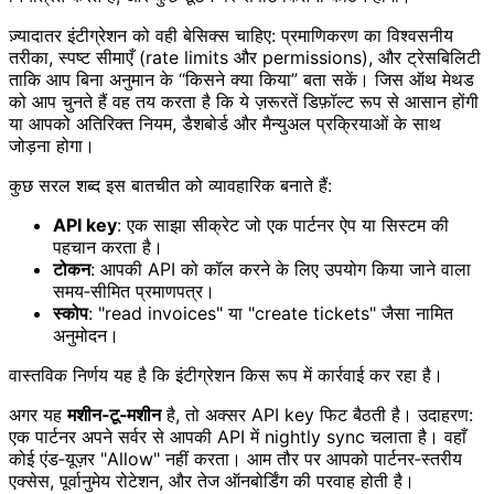
ज़्यादातर इंटीग्रेशन को वही बेसिक्स चाहिए: प्रमाणिकरण का विश्वसनीय
तरीका, स्पष्ट सीमाएँ (rate limits और permissions), और ट्रेसबिलिटी
ताकि आप बिना अनुमान के “किसने क्या किया” बता सकें। जिस ऑथ मेथड
को आप चुनते हैं वह तय करता है कि ये ज़रूरतें डिफ़ॉल्ट रूप से आसान होंगी
या आपको अतिरिक्त नियम, डैशबोर्ड और मैन्युअल प्रक्रियाओं के साथ
जोड़ना होगा।
कुछ सरल शब्द इस बातचीत को व्यावहारिक बनाते हैं:
API key
: एक साझा सीक्रेट जो एक पार्टनर ऐप या सिस्टम की
पहचान करता है।
टोकन
: आपकी API को कॉल करने के लिए उपयोग किया जाने वाला
समय‑सीमित प्रमाणपत्र।
स्कोप
: "read invoices" या "create tickets" जैसा नामित
अनुमोदन।
वास्तविक निर्णय यह है कि इंटीग्रेशन किस रूप में कार्रवाई कर रहा है।
अगर यह
मशीन‑टू‑मशीन
है, तो अक्सर API key फिट बैठती है। उदाहरण:
एक पार्टनर अपने सर्वर से आपकी API में nightly sync चलाता है। वहाँ
कोई एंड‑यूज़र "Allow" नहीं करता। आम तौर पर आपको पार्टनर‑स्तरीय
एक्सेस, पूर्वानुमेय रोटेशन, और तेज ऑनबोर्डिंग की परवाह होती है।