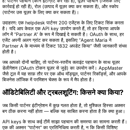
है: पार्टनर पहचान (कौन इंटीग्रेट कर रहा है), यूज़र पहचान (जिसके लिए
कार्रवाई हो रही है), रोल (उत्पाद में यूज़र क्या कर सकता है), और स्कोप
(पार्टनर उस यूज़र के लिए क्या कर सकता है)।
उदाहरण: एक helpdesk पार्टनर 200 एजेंट्स के लिए टिकट सिंक करता
है। यदि आप केवल एक API key उपयोग करते हैं, तो हर क्रिया आपके
लॉग में “Partner A” के रूप में दिखाई दे सकती है। OAuth के साथ, हर
एजेंट अपनी अलग ग्रांट कर सकता है, इसलिए “Agent Maria ने
Partner A के माध्यम से टिकट 1832 अपडेट किया” जैसी जानकारी संभव
होती है।
जब आपको दोनों चाहिए, तो पार्टनर‑स्तरीय क्लाइंट पहचान के साथ यूज़र
डेलीगेशन (OAuth टोकन यूज़र से जुड़े) का उपयोग करें। AppMaster
जैसे टूल में यह साफ़ तौर पर एक ऑथ मॉड्यूल, पार्टनर रिकॉर्ड्स, और आपके
बिजनेस लॉजिक में परमिशन चेक्स के रूप में मैप होता है।
ऑडिटेबिलिटी और ट्रबलशूटिंग: किसने क्या किया?
जब किसी पार्टनर इंटीग्रेशन में कुछ गलत होता है, तो मुश्किल हिस्सा अक्सर
बग ठीक करना नहीं होता — बल्कि यह साबित करना होता है कि क्या हुआ।
API keys के साथ कई टीमें साझा पहचान की समस्या का सामना करती हैं।
एक की अक्सर "पार्टनर" का प्रतिनिधित्व करती है, न कि किसी विशिष्ट