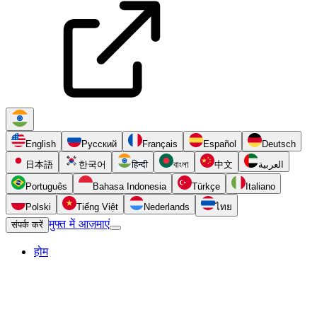
English
Русский
Français
Español
Deutsch
日本語
한국어
हिन्दी
বাংলা
中文
العربية
Português
Bahasa Indonesia
Türkçe
Italiano
Polski
Tiếng Việt
Nederlands
ไทย
मुफ्त में आज़माएं
संपर्क करें
होम