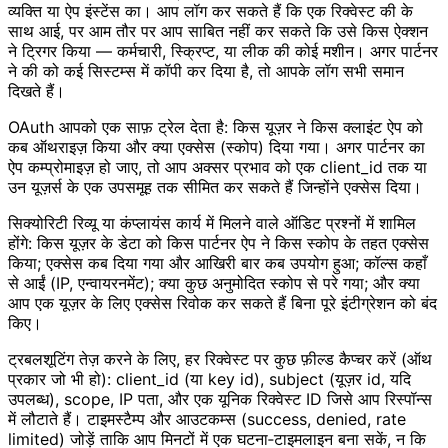
व्यक्ति या ऐप इंस्टेंस का। आप लॉग कर सकते हैं कि एक रिक्वेस्ट की के
साथ आई, पर आम तौर पर आप साबित नहीं कर सकते कि उसे किस ऐक्शन
ने ट्रिगर किया — कर्मचारी, स्क्रिप्ट, या लीक की कोई मशीन। अगर पार्टनर
ने की को कई सिस्टम्स में कॉपी कर दिया है, तो आपके लॉग सभी समान
दिखते हैं।
OAuth आपको एक साफ़ ट्रेल देता है: किस यूज़र ने किस क्लाइंट ऐप को
कब ऑथराइज़ किया और क्या एक्सेस (स्कोप) दिया गया। अगर पार्टनर का
ऐप कम्प्रोमाइज़ हो जाए, तो आप अक्सर प्रभाव को एक client_id तक या
उन यूज़र्स के एक उपसमूह तक सीमित कर सकते हैं जिन्होंने एक्सेस दिया।
सिक्योरिटी रिव्यू या कंप्लायंस कार्य में मिलने वाले ऑडिट प्रश्नों में शामिल
होंगे: किस यूज़र के डेटा को किस पार्टनर ऐप ने किस स्कोप के तहत एक्सेस
किया; एक्सेस कब दिया गया और आखिरी बार कब उपयोग हुआ; कॉल्स कहाँ
से आईं (IP, एन्वायरनमेंट); क्या कुछ अनुमोदित स्कोप से परे गया; और क्या
आप एक यूज़र के लिए एक्सेस रिवोक कर सकते हैं बिना पूरे इंटीग्रेशन को बंद
किए।
ट्रबलशूटिंग तेज़ करने के लिए, हर रिक्वेस्ट पर कुछ फ़ील्ड कैप्चर करें (ऑथ
प्रकार जो भी हो): client_id (या key id), subject (यूज़र id, यदि
उपलब्ध), scope, IP पता, और एक यूनिक रिक्वेस्ट ID जिसे आप रिस्पॉन्स
में लौटाते हैं। टाइमस्टैम्प और आउटकम्स (success, denied, rate
limited) जोड़ें ताकि आप मिनटों में एक घटना‑टाइमलाइन बना सकें, न कि