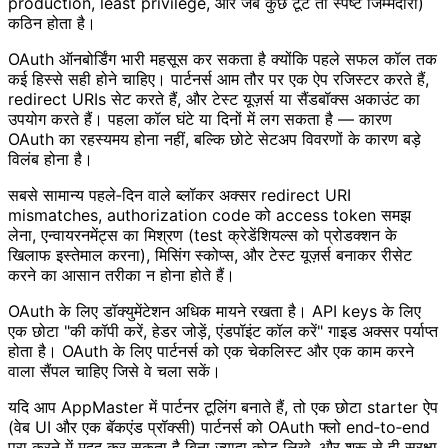
production, least privilege, और जब कुछ टूटे तो स्पष्ट जिम्मेदारी)
कठिन होता है।
OAuth ऑनबोर्डिंग भारी महसूस कर सकता है क्योंकि पहले सफल कॉल तक
कई हिस्से सही होने चाहिए। पार्टनर्स आम तौर पर एक ऐप रजिस्टर करते हैं,
redirect URIs सेट करते हैं, और टेस्ट यूज़र्स या सैंडबॉक्स अकाउंट का
उपयोग करते हैं। पहला कॉल घंटे या दिनों में लग सकता है — कारण
OAuth का रहस्यमय होना नहीं, बल्कि छोटे सेटअप विवरणों के कारण बड़े
विलंब होना है।
सबसे सामान्य पहले‑दिन वाले ब्लॉकर अक्सर redirect URI
mismatches, authorization code को access token समझ
लेना, एन्वायरनमेंट्स का मिश्रण (test क्रेडेंशियल्स को प्रोडक्शन के
खिलाफ इस्तेमाल करना), मिसिंग स्कोप्स, और टेस्ट यूज़र्स बनाकर रीसेट
करने का आसान तरीका न होना होते हैं।
OAuth के लिए डॉक्युमेंटेशन अधिक मायने रखता है। API keys के लिए
एक छोटा "की कॉपी करें, हेडर जोड़ें, एंडपॉइंट कॉल करें" गाइड अक्सर पर्याप्त
होता है। OAuth के लिए पार्टनर्स को एक चेकलिस्ट और एक काम करने
वाला सैंपल चाहिए जिसे वे चला सकें।
यदि आप AppMaster में पार्टनर टूलिंग बनाते हैं, तो एक छोटा starter ऐप
(वेब UI और एक बॅकएंड प्रॉक्सी) पार्टनर्स को OAuth फ्लो end‑to‑end
पूरा करने में मदद कर सकता है बिना ज्यादा कोड लिखे, और शुरू से ही सुरक्षा