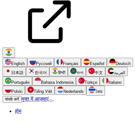
English
Русский
Français
Español
Deutsch
日本語
한국어
हिन्दी
বাংলা
中文
العربية
Português
Bahasa Indonesia
Türkçe
Italiano
Polski
Tiếng Việt
Nederlands
ไทย
मुफ्त में आज़माएं
संपर्क करें
होम